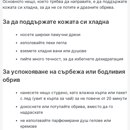
Основното нещо, което трябва да направите, е да поддържате
кожата си хладна, за да не се потите и дразните обрива.
За да поддържате кожата си хладна
носете широки памучни дрехи
използвайте леки легла
вземете хладни вани или душове
пийте много течност, за да избегнете дехидратация
За успокояване на сърбежа или бодливия
обрив
нанесете нещо студено, като влажна кърпа или пакет
с лед (увит в кърпа за чай) за не повече от 20 минути
докоснете или потупайте обрива, вместо да го
надраскате
не използвайте парфюмирани душ гелове или
кремове