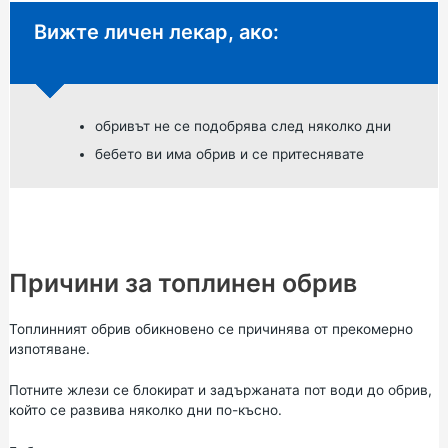
Неспешен съвет:
Вижте личен лекар, ако:
обривът не се подобрява след няколко дни
бебето ви има обрив и се притеснявате
Причини за топлинен обрив
Топлинният обрив обикновено се причинява от прекомерно
изпотяване.
Потните жлези се блокират и задържаната пот води до обрив,
който се развива няколко дни по-късно.