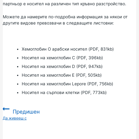
партньор е носител на различен тип кръвно разстройство.
Можете да намерите по-подробна информация за някои от
другите видове превозвачи в следващите листовки:
Хемоглобин O арабски носител (PDF, 831kb)
Носител на хемоглобин С (PDF, 396kb)
Носител на хемоглобин D (PDF, 947kb)
Носител на хемоглобин Е (PDF, 505kb)
Носител на хемоглобин Lepore (PDF, 756kb)
Носител на сърпови клетки (PDF, 773kb)
Предишен
:
Да живееш с