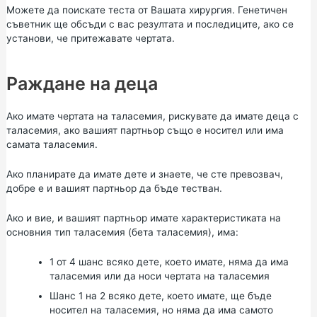
Можете да поискате теста от Вашата хирургия.
Генетичен
съветник
ще обсъди с вас резултата и последиците, ако се
установи, че притежавате чертата.
Раждане на деца
Ако имате чертата на таласемия, рискувате да имате деца с
таласемия, ако вашият партньор също е носител или има
самата таласемия.
Ако планирате да имате дете и знаете, че сте превозвач,
добре е и вашият партньор да бъде тестван.
Ако и вие, и вашият партньор имате характеристиката на
основния тип таласемия (бета таласемия), има:
1 от 4 шанс всяко дете, което имате, няма да има
таласемия или да носи чертата на таласемия
Шанс 1 на 2 всяко дете, което имате, ще бъде
носител на таласемия, но няма да има самото