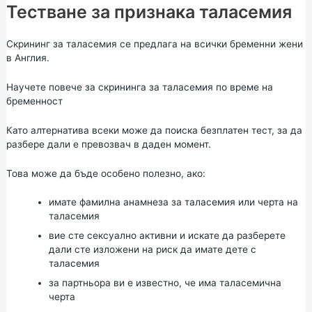
Тестване за признака таласемия
Скрининг за таласемия се предлага на всички бременни жени
в Англия.
Научете повече за скрининга за таласемия по време на
бременност
Като алтернатива всеки може да поиска безплатен тест, за да
разбере дали е превозвач в даден момент.
Това може да бъде особено полезно, ако:
имате фамилна анамнеза за таласемия или черта на
таласемия
вие сте сексуално активни и искате да разберете
дали сте изложени на риск да имате дете с
таласемия
за партньора ви е известно, че има таласемична
черта