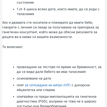
състояние
1 от 4 шанса всяко дете, което имате, да се роди с
таласемия
Ако и двамата сте носители и планирате да имате бебе,
говорете с личния си лекар за получаване на препоръка за
генетичен консултант, който може да обясни рисковете за
децата ви и какви са вашите възможности.
Те включват:
провеждане на
тестове по време на бременност, за
да се види дали бебето ви има таласемия
осиновяване на дете
опит
за оплождане ин витро (IVF)
с донорска
яйцеклетка или сперма
опитвайки се преди имплантацията на генетична
диагностика (PGD), въпреки че това не е широко
достъпно във Великобритания