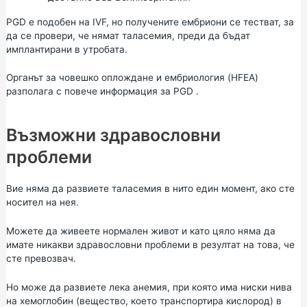
PGD е подобен на IVF, но получените ембриони се тестват, за
да се провери, че нямат таласемия, преди да бъдат
имплантирани в утробата.
Органът за човешко оплождане и ембриология (HFEA)
разполага с
повече информация за PGD
.
Възможни здравословни
проблеми
Вие няма да развиете таласемия в нито един момент, ако сте
носител на нея.
Можете да живеете нормален живот и като цяло няма да
имате никакви здравословни проблеми в резултат на това, че
сте превозвач.
Но може да развиете лека анемия, при която има ниски нива
на хемоглобин (вещество, което транспортира кислород) в