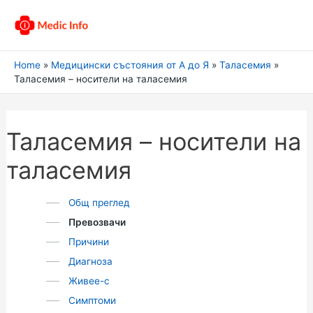
Home
Медицински състояния от А до Я
Таласемия
Таласемия – носители на таласемия
Таласемия – носители на
таласемия
Общ преглед
Превозвачи
Причини
Диагноза
Живее-с
Симптоми