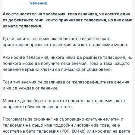
Nечение
Ако сте носител на таласемия, това означава, че носите един
от дефектните гени, които причиняват таласемия, но вие сами
нямате таласемия.
Да си носител на признака понякога е известно като
притежаващ признака таласемия или като таласемия минор.
Ако носите таласемия, никога няма да развиете таласемия, но
понякога може да получите лека анемия. Това е така, защото
червените кръвни клетки са по-малки от обикновено.
Този тип анемия се различава от желязодефицитната анемия
и не се нуждае от лечение.
Можете да разберете дали сте носител на таласемия, като
направите обикновен кръвен тест.
Програмата за скрининг на сърповидно-клетъчни клетки и
таласемия на също има подробни листовки за това, че е
носител
на
бета таласемия (PDF, 804kb)
или
носител
на
делта