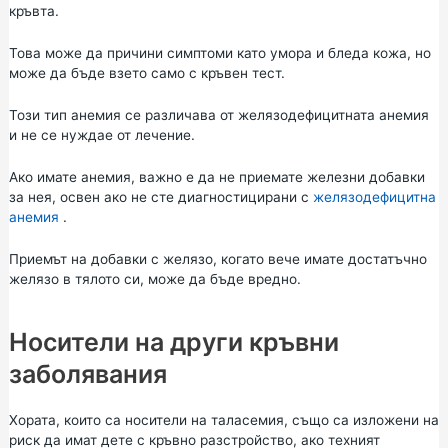
кръвта.
Това може да причини симптоми като умора и бледа кожа, но
може да бъде взето само с кръвен тест.
Този тип анемия се различава от желязодефицитната анемия
и не се нуждае от лечение.
Ако имате анемия, важно е да не приемате железни добавки
за нея, освен ако не сте диагностицирани с
желязодефицитна
анемия
.
Приемът на добавки с желязо, когато вече имате достатъчно
желязо в тялото си, може да бъде вредно.
Носители на други кръвни
заболявания
Хората, които са носители на таласемия, също са изложени на
риск да имат дете с кръвно разстройство, ако техният