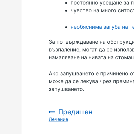
постоянно усещане за 
чувство на много ситос
необяснима загуба на т
За потвърждаване на обструкци
възпаление, могат да се използ
намаляване на нивата на стомаш
Ако запушването е причинено от
може да се лекува чрез премина
запушването.
Предишен
Лечение
: