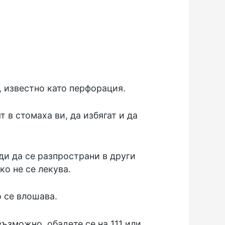
, известно като перфорация.
 в стомаха ви, да избягат и да
и да се разпространи в други
ко не се лекува.
 се влошава.
възможно, обадете се на 111 или