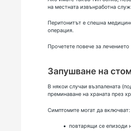
на местната
извънработна служ
Перитонитът е спешна медицинс
операция.
Прочетете повече за
лечението 
Запушване на сто
В някои случаи възпалената (по
преминаване на храната през х
Симптомите могат да включват:
повтарящи се епизоди 