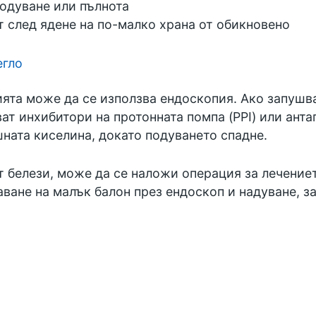
подуване или пълнота
т след ядене на по-малко храна от обикновено
егло
ята може да се използва ендоскопия. Ако запушв
ват инхибитори на протонната помпа (PPI) или ант
ната киселина, докато подуването спадне.
 белези, може да се наложи операция за лечениет
ване на малък балон през ендоскоп и надуване, з