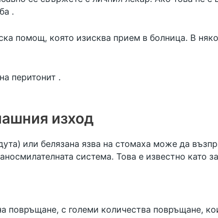
ба
.
ка помощ, която изисква прием в болница. В няк
на перитонит
.
машния изход
дута) или белязана язва на стомаха може да възп
раносмилателната система. Това е известно като 
на повръщане, с големи количества повръщане, к