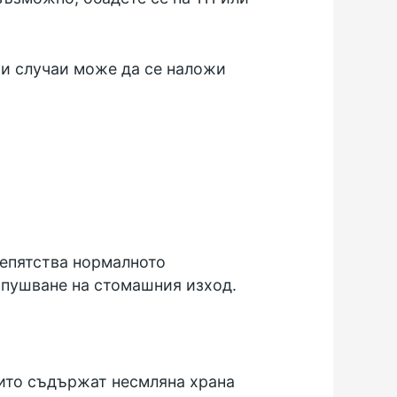
ои случаи може да се наложи
репятства нормалното
запушване на стомашния изход.
оито съдържат несмляна храна