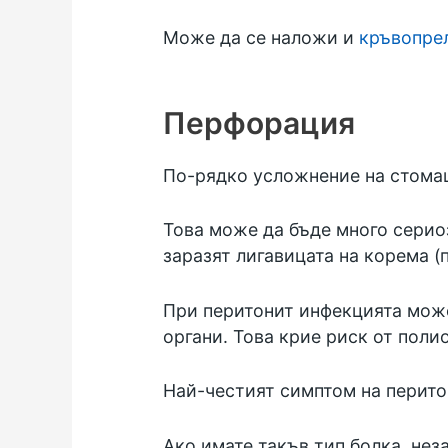
Може да се наложи и
кръвопре
Перфорация
По-рядко усложнение на стомаш
Това може да бъде много сериоз
заразят лигавицата на корема (
При перитонит инфекцията може
органи. Това крие риск от поли
Най-честият симптом на перито
Ако имате такъв тип болка, нез