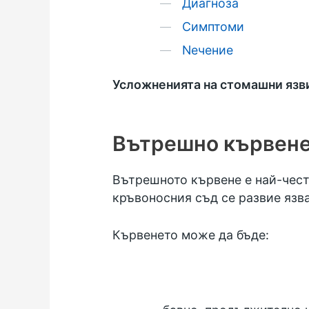
Диагноза
Симптоми
Nечение
Усложненията на стомашни язви 
Вътрешно кървен
Вътрешното кървене е най-често
кръвоносния съд се развие язва
Кървенето може да бъде: