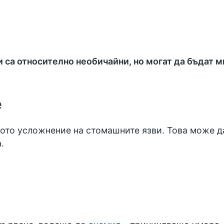
са относително необичайни, но могат да бъдат мн
е
то усложнение на стомашните язви. Това може да 
.