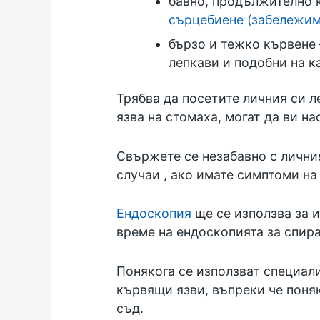
бавно, продължително 
сърцебиене (забележим
бързо и тежко кървене 
лепкави и подобни на к
Трябва да посетите личния си л
язва на стомаха, могат да ви на
Свържете се незабавно с лични
случаи
, ако имате симптоми на
Ендоскопия
ще се използва за 
време на ендоскопията за спира
Понякога се използват специал
кървящи язви, въпреки че поня
съд.