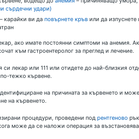
кървене, водещо до
анемия
– причиняващо умора
и сърдечни удари)
– карайки ви да
повърнете кръв
или да изпуснете 
атран
екар, ако имате постоянни симптоми на анемия. Ак
сочат към гастроентеролог за преглед и лечение.
я си лекар или
111
или отидете до
най-близкия отд
 по-тежко кървене.
идентифициране на причината за кървенето и може
не на кървенето.
изирани процедури, проведени под
рентгеново
рък
кога може да се наложи операция за възстановява