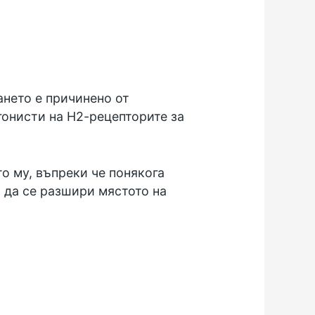
ането е причинено от
агонисти на Н2-рецепторите за
о му, въпреки че понякога
а да се разшири мястото на