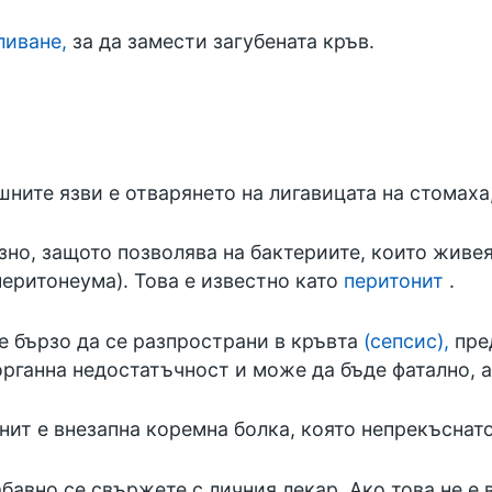
ливане,
за да замести загубената кръв.
ните язви е отварянето на лигавицата на стомаха
но, защото позволява на бактериите, които живеят
перитонеума). Това е известно като
перитонит
.
 бързо да се разпространи в кръвта
(сепсис),
пред
органна недостатъчност и може да бъде фатално, а
нит е внезапна коремна болка, която непрекъснато
абавно се свържете с личния лекар. Ако това не е 