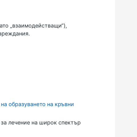
ато „взаимодействащи“),
увреждания.
е
на образуването на кръвни
 за лечение на широк спектър