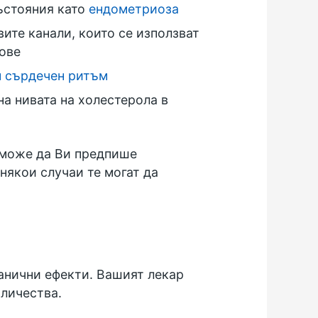
състояния като
ендометриоза
ите канали, които се използват
дове
 сърдечен ритъм
на нивата на холестерола в
р може да Ви предпише
някои случаи те могат да
ранични ефекти. Вашият лекар
оличества.