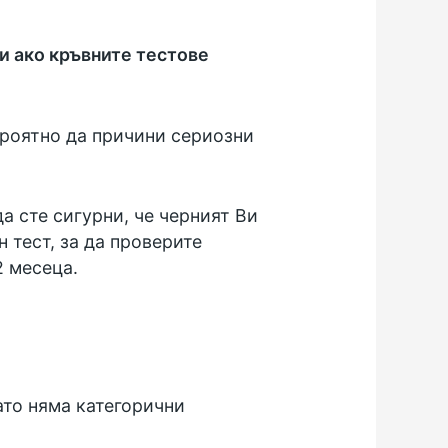
и ако кръвните тестове
вероятно да причини сериозни
да сте сигурни, че черният Ви
 тест, за да проверите
2 месеца.
ато няма категорични