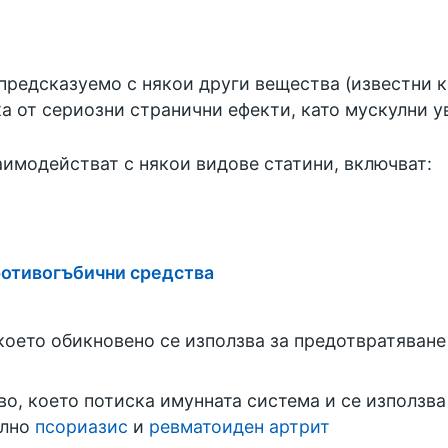
епредсказуемо с някои други вещества (известни к
а от сериозни странични ефекти, като мускулни 
аимодействат с някои видове статини, включват:
отивогъбични средства
В
което обикновено се използва за предотвратяван
во, което потиска имунната система и се използва
елно
псориазис
и
ревматоиден артрит