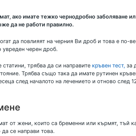
емат, ако имате тежко чернодробно заболяване ил
оже да не работи правилно.
могат да повлияят на черния Ви дроб и това е по-
 увреден черен дроб.
 статини, трябва да си направите
кръвен тест,
за 
тояние. Трябва също така да имате рутинен кръвен
есеца след началото на лечението и отново след 1
мене
мат от жени, които са бременни или кърмят, тъй к
 да се направи това.