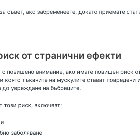
за съвет, ако забременеете, докато приемате стат
риск от странични ефекти
т с повишено внимание, ако имате повишен риск о
и която тъканите на мускулите стават повредени 
 до увреждане на бъбреците.
т този риск, включват:
ни
обно заболяване