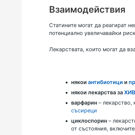
Взаимодействия
Статините могат да реагират н
потенциално увеличавайки риск
Лекарствата, които могат да вз
някои
антибиотици
и
пр
някои лекарства за
ХИ
варфарин
– лекарство, 
съсиреци
циклоспорин
– лекарст
от състояния, включит