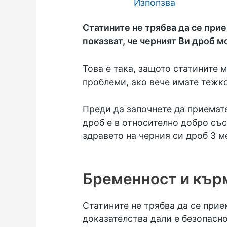
Изпоnзва
Статините не трябва да се при
показват, че черният Ви дроб м
Това е така, защото статините 
проблеми, ако вече имате тежко
Преди да започнете да приемате
дроб е в относително добро със
здравето на черния си дроб 3 м
Бременност и кър
Статините не трябва да се прие
доказателства дали е безопасно