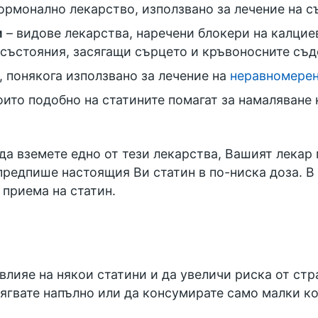
ормонално лекарство, използвано за лечение на 
м
– видове лекарства, наречени блокери на калциев
 състояния, засягащи сърцето и кръвоносните съ
, понякога използвано за лечение на
неравномерен
оито подобно на статините помагат за намаляване 
 да вземете едно от тези лекарства, Вашият лека
предпише настоящия Ви статин в по-ниска доза. В 
 приема на статин.
влияе на някои статини и да увеличи риска от ст
бягвате напълно или да консумирате само малки к