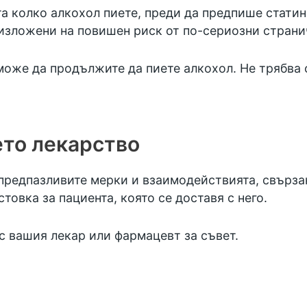
 колко алкохол пиете, преди да предпише статини
 изложени на повишен риск от по-сериозни страни
може да продължите да пиете алкохол. Не трябва о
ето лекарство
предпазливите мерки и взаимодействията, свързан
овка за пациента, която се доставя с него.
с вашия лекар или фармацевт за съвет.