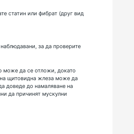
те статин или фибрат (друг вид
о наблюдавани, за да проверите
о може да се отложи, докато
ивна щитовидна жлеза може да
да доведе до намаляване на
нни да причинят мускулни