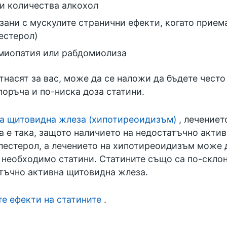
ми количества алкохол
зани с мускулите странични ефекти, когато приема
естерол)
 миопатия или рабдомиолиза
отнасят за вас, може да се наложи да бъдете чест
оръча и по-ниска доза статини.
а щитовидна жлеза (хипотиреоидизъм)
, лечениет
ва е така, защото наличието на недостатъчно акт
лестерол, а лечението на хипотиреоидизъм може 
е необходимо статини. Статините също са по-скло
тъчно активна щитовидна жлеза.
е ефекти на статините
.