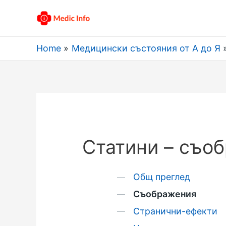
Home
Медицински състояния от А до Я
Статини – съо
Общ преглед
Съображения
Странични-ефекти