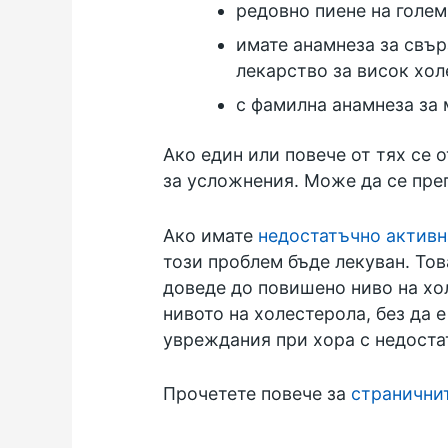
редовно пиене на голе
имате анамнеза за свър
лекарство за висок хол
с фамилна анамнеза за
Ако един или повече от тях се 
за усложнения. Може да се преп
Ако имате
недостатъчно активн
този проблем бъде лекуван. То
доведе до повишено ниво на хо
нивото на холестерола, без да 
увреждания при хора с недоста
Прочетете повече за
страничнит