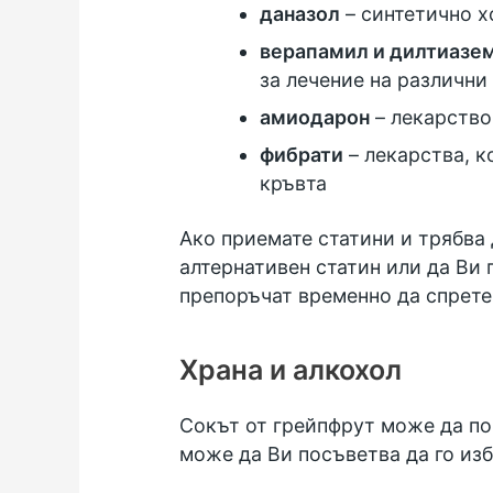
даназол
– синтетично х
верапамил и дилтиазе
за лечение на различни
амиодарон
– лекарство
фибрати
– лекарства, к
кръвта
Ако приемате статини и трябва
алтернативен статин или да Ви 
препоръчат временно да спрете
Храна и алкохол
Сокът от грейпфрут може да по
може да Ви посъветва да го из