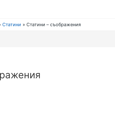
Статини
Статини – съображения
бражения