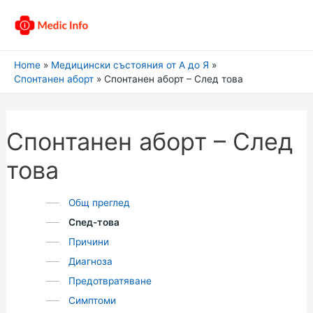
Home
Медицински състояния от А до Я
Спонтанен аборт
Спонтанен аборт – След това
Спонтанен аборт – След
това
Общ преглед
Сnед-това
Причини
Диагноза
Предотвратяване
Симптоми