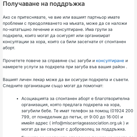
Получаване на поддръжка
Ако се притеснявате, че вие или вашият партньор имате
проблеми с преодоляването на мъката, може да се наложи
по-нататъшно лечение и консултиране. Има групи за
подкрепа, които могат да осигурят или организират
консултации за хора, които са били засегнати от спонтанен
аборт.
Прочетете повече за
справяне със загуби
и
консултиране
и
намерете услуги за подкрепа при загуба във вашия район
.
Вашият личен лекар може да ви осигури подкрепа и съвети.
Следните организации също могат да помогнат:
Асоциацията за спонтанен аборт
е благотворителна
организация, която предлага подкрепа на хора,
загубили бебе. Те имат телефон за помощ (01924 200
799, от понеделник до петък, от 9:00 до 16:00) и
имейл адрес (
info@miscarriageassociation.org.uk
) и
могат да ви свържат с доброволец за поддръжка.