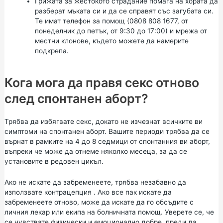
Грижата за жестокото
страдание помага на хората да
разберат мъката си и да се справят със загубата си.
Те имат телефон за помощ (0808 808 1677, от
понеделник до петък, от 9:30 до 17:00) и мрежа от
местни клонове,
където можете да намерите
подкрепа.
Кога мога да правя секс отново
след спонтанен аборт?
Трябва да избягвате секс, докато не изчезнат всичките ви
симптоми на спонтанен аборт. Вашите периоди трябва да се
върнат в рамките на 4 до 8 седмици от спонтанния ви аборт,
въпреки че може да отнеме няколко месеца, за да се
установите в редовен цикъл.
Ако не искате да забременеете, трябва незабавно да
използвате
контрацепция
. Ако все пак искате да
забременеете отново, може да искате да го обсъдите с
личния лекар или екипа на болничната помощ. Уверете се, че
се чувствате физически и емоционално добре, преди да