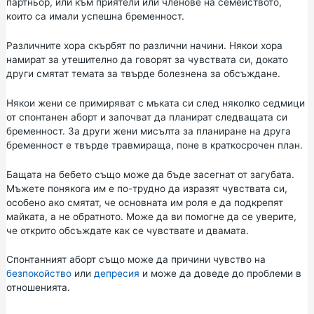
партньор, или към приятели или членове на семейството,
които са имали успешна бременност.
Различните хора скърбят по различни начини. Някои хора
намират за утешително да говорят за чувствата си, докато
други смятат темата за твърде болезнена за обсъждане.
Някои жени се примиряват с мъката си след няколко седмици
от спонтанен аборт и започват да планират следващата си
бременност. За други жени мисълта за планиране на друга
бременност е твърде травмираща, поне в краткосрочен план.
Бащата на бебето също може да бъде засегнат от загубата.
Мъжете понякога им е по-трудно да изразят чувствата си,
особено ако смятат, че основната им роля е да подкрепят
майката, а не обратното. Може да ви помогне да се уверите,
че открито обсъждате как се чувствате и двамата.
Спонтанният аборт също може да причини чувство на
безпокойство
или
депресия
и може да доведе до проблеми в
отношенията.