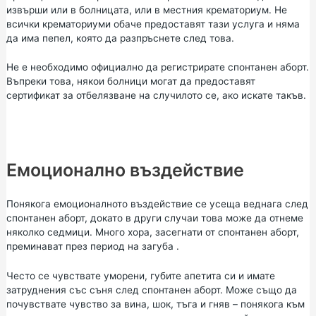
извърши или в болницата, или в местния крематориум. Не
всички крематориуми обаче предоставят тази услуга и няма
да има пепел, която да разпръснете след това.
Не е необходимо официално да регистрирате спонтанен аборт.
Въпреки това, някои болници могат да предоставят
сертификат за отбелязване на случилото се, ако искате такъв.
Емоционално въздействие
Понякога емоционалното въздействие се усеща веднага след
спонтанен аборт, докато в други случаи това може да отнеме
няколко седмици. Много хора, засегнати от спонтанен аборт,
преминават през период на
загуба
.
Често се чувствате уморени, губите апетита си и имате
затруднения със съня след спонтанен аборт. Може също да
почувствате чувство за вина, шок, тъга и гняв – понякога към