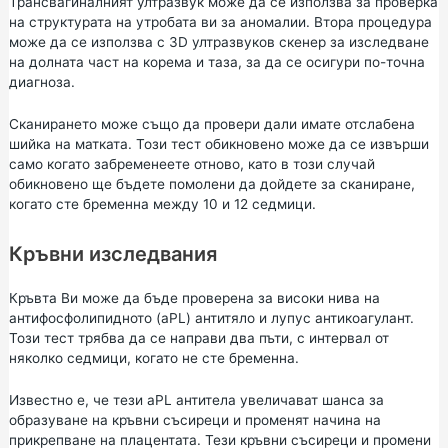
Трансвагиналният ултразвук може да се използва за проверка
на структурата на утробата ви за аномалии. Втора процедура
може да се използва с 3D ултразвуков скенер за изследване
на долната част на корема и таза, за да се осигури по-точна
диагноза.
Сканирането може също да провери дали имате отслабена
шийка на матката. Този тест обикновено може да се извърши
само когато забременеете отново, като в този случай
обикновено ще бъдете помолени да дойдете за сканиране,
когато сте бременна между 10 и 12 седмици.
Кръвни изследвания
Кръвта Ви може да бъде проверена за високи нива на
антифосфолипидното (aPL) антитяло и лупус антикоагулант.
Този тест трябва да се направи два пъти, с интервал от
няколко седмици, когато не сте бременна.
Известно е, че тези aPL антитела увеличават шанса за
образуване на кръвни съсиреци и променят начина на
прикрепване на плацентата. Тези кръвни съсиреци и промени