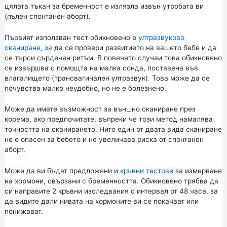
цялата тъкан за бременност е излязла извън утробата ви
(пълен спонтанен аборт).
Първият използван тест обикновено е
ултразвуково
сканиране, за
да се провери развитието на вашето бебе и да
се търси сърдечен ритъм. В повечето случаи това обикновено
се извършва с помощта на малка сонда, поставена във
влагалището (трансвагинален ултразвук). Това може да се
почувства малко неудобно, но не е болезнено.
Може да имате възможност за външно сканиране през
корема, ако предпочитате, въпреки че този метод намалява
точността на сканирането. Нито един от двата вида сканиране
не е опасен за бебето и не увеличава риска от спонтанен
аборт.
Може да ви бъдат предложени и
кръвни тестове
за измерване
на хормони, свързани с бременността. Обикновено трябва да
си направите 2 кръвни изследвания с интервал от 48 часа, за
да видите дали нивата на хормоните ви се покачват или
понижават.