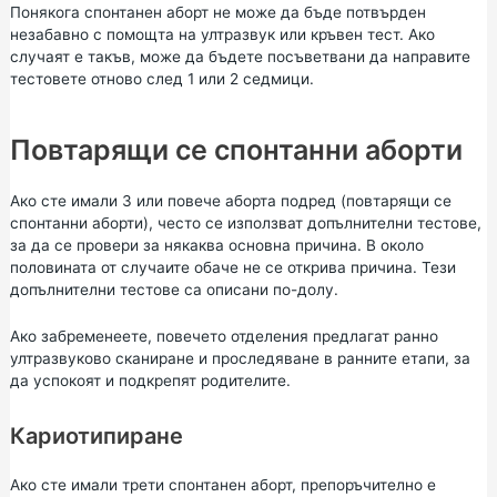
Понякога спонтанен аборт не може да бъде потвърден
незабавно с помощта на ултразвук или кръвен тест. Ако
случаят е такъв, може да бъдете посъветвани да направите
тестовете отново след 1 или 2 седмици.
Повтарящи се спонтанни аборти
Ако сте имали 3 или повече аборта подред (повтарящи се
спонтанни аборти), често се използват допълнителни тестове,
за да се провери за някаква основна причина. В около
половината от случаите обаче не се открива причина. Тези
допълнителни тестове са описани по-долу.
Ако забременеете, повечето отделения предлагат ранно
ултразвуково сканиране и проследяване в ранните етапи, за
да успокоят и подкрепят родителите.
Кариотипиране
Ако сте имали трети спонтанен аборт, препоръчително е