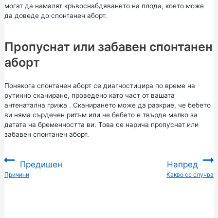
могат да намалят кръвоснабдяването на плода, което може
да доведе до спонтанен аборт.
Пропуснат или забавен спонтанен
аборт
Понякога спонтанен аборт се диагностицира по време на
рутинно сканиране, проведено като част от вашата
антенатална грижа
. Сканирането може да разкрие, че бебето
ви няма сърдечен ритъм или че бебето е твърде малко за
датата на бременността ви. Това се нарича пропуснат или
забавен спонтанен аборт.
Предишен
Напред
:
Причини
Какво се случва
: