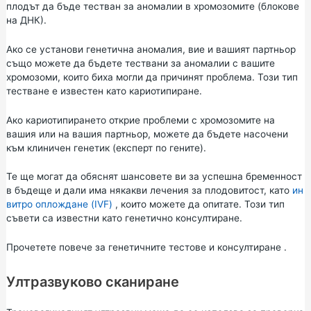
плодът да бъде тестван за аномалии в хромозомите (блокове
на ДНК).
Ако се установи генетична аномалия, вие и вашият партньор
също можете да бъдете тествани за аномалии с вашите
хромозоми, които биха могли да причинят проблема. Този тип
тестване е известен като кариотипиране.
Ако кариотипирането открие проблеми с хромозомите на
вашия или на вашия партньор, можете да бъдете насочени
към клиничен генетик (експерт по гените).
Те ще могат да обяснят шансовете ви за успешна бременност
в бъдеще и дали има някакви лечения за плодовитост, като
ин
витро оплождане (IVF)
, които можете да опитате. Този тип
съвети са известни като генетично консултиране.
Прочетете повече за
генетичните тестове и консултиране
.
Ултразвуково сканиране