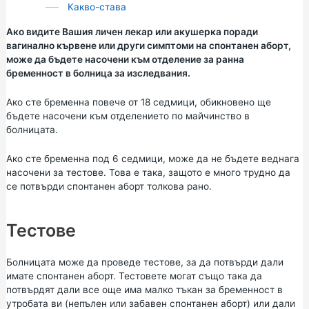
Какво-става
Ако видите Вашия личен лекар или акушерка поради
вагинално кървене или други симптоми на спонтанен аборт,
може да бъдете насочени към отделение за ранна
бременност в болница за изследвания.
Ако сте бременна повече от 18 седмици, обикновено ще
бъдете насочени към отделението по майчинство в
болницата.
Ако сте бременна под 6 седмици, може да не бъдете веднага
насочени за тестове. Това е така, защото е много трудно да
се потвърди спонтанен аборт толкова рано.
Тестове
Болницата може да проведе тестове, за да потвърди дали
имате спонтанен аборт. Тестовете могат също така да
потвърдят дали все още има малко тъкан за бременност в
утробата ви (непълен или забавен спонтанен аборт) или дали