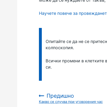
Може да се нуждаете от такъв, 
Научете повече за провежданет
Информация:
Опитайте се да не се притесн
колпоскопия.
Всички промени в клетките в
си.
Предишно
Какво се случва при уговорения час
: