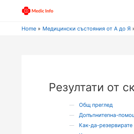
Home
Медицински състояния от А до Я
Резултати от с
Общ преглед
Допъnнитеnна-помо
Как-да-резервирате