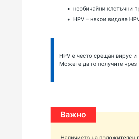
необичайни клетъчни пр
HPV – някои видове HPV
Информация:
HPV е често срещан вирус и 
Можете да го получите чрез 
Важно
Наличието на положителен ре