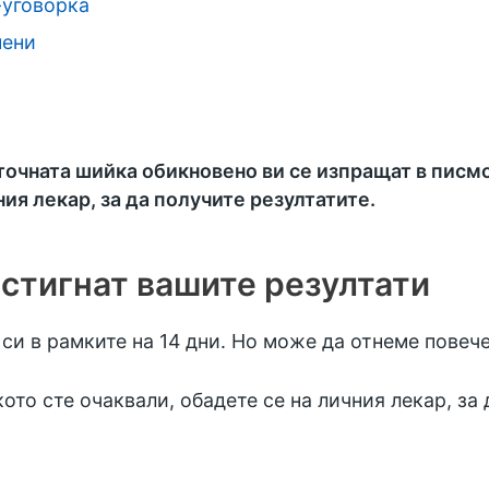
-уговорка
нени
аточната шийка обикновено ви се изпращат в писм
ия лекар, за да получите резултатите.
истигнат вашите резултати
си в рамките на 14 дни. Но може да отнеме повече
ото сте очаквали, обадете се на личния лекар, за