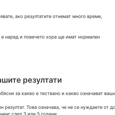
нявате, ако резултатите отнемат много време,
е е наред и повечето хора ще имат нормален
ашите резултати
бясни за какво е тествано и какво означават ваши
 резултат. Това означава, че не се нуждаете от д
нинг след 3 или 5 години.