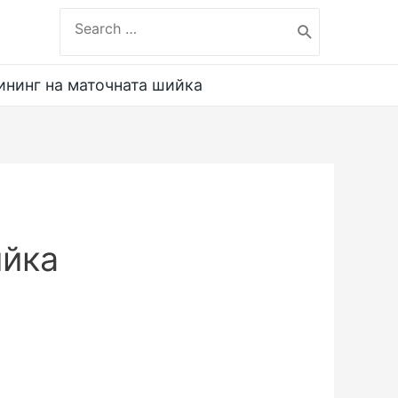
Search
for:
рининг на маточната шийка
ийка