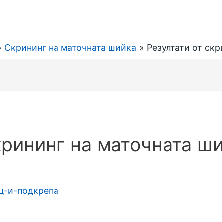
Скрининг на маточната шийка
Резултати от ск
крининг на маточната ш
щ-и-подкрепа