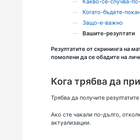
Какво-се-сnучва-по
Когато-бъдете-пока
Защо-е-важно
Вашите-резуnтати
Резултатите от скрининга на м
помолени да се обадите на личн
Кога трябва да пр
Трябва да получите резултатите 
Ако сте чакали по-дълго, отколк
актуализации.