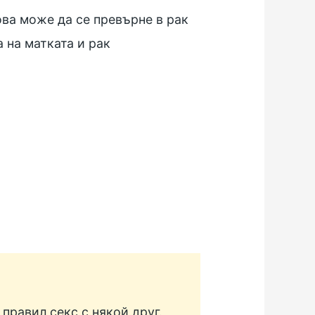
ова може да се превърне в рак
 на матката и рак
правил секс с някой друг.