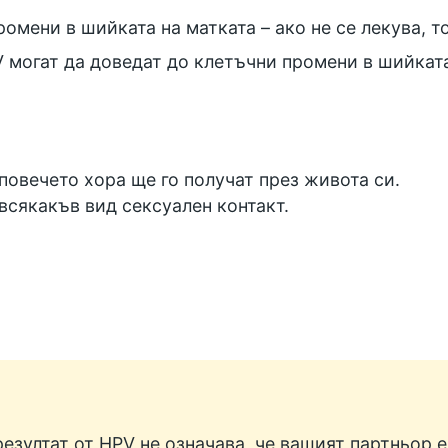
омени в шийката на матката – ако не се лекува, т
 могат да доведат до клетъчни промени в шийката
повечето хора ще го получат през живота си.
всякакъв вид сексуален контакт.
зултат от HPV не означава, че вашият партньор е 