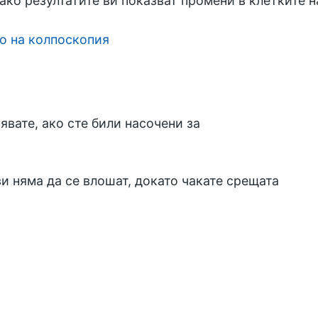
ако резултатите ви показват промени в клетките н
о на колпоскопия
явате, ако сте били насочени за
и няма да се влошат, докато чакате срещата