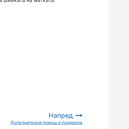
а шийката на матката.
Напред
Допълнителна помощ и подкрепа
: