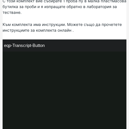
С този комплект вие събирате 1 проба пу в малка пластмасова
бутилка за проби и я изпращате обратно в лаборатория за
тестване.
Към комплекта има инструкции. Можете също да
прочетете
инструкциите за комплекта онлайн
.
e
eqp-Transcript-Button
q
p
-
T
r
a
n
s
c
r
i
p
t
-
B
u
< /div> < /section> < section >
t
< p > Можете да гледате преведени версии на това видео на
t
o
< a > Vimeo < /a> .
n