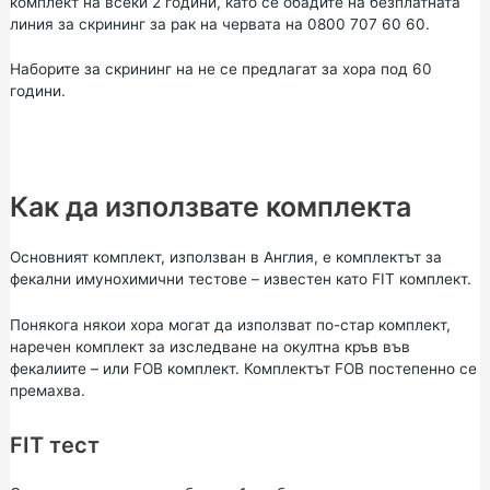
комплект на всеки 2 години, като се обадите на безплатната
линия за скрининг за рак на червата на 0800 707 60 60.
Наборите за скрининг на не се предлагат за хора под 60
години.
Как да използвате комплекта
Основният комплект, използван в Англия, е комплектът за
фекални имунохимични тестове – известен като FIT комплект.
Понякога някои хора могат да използват по-стар комплект,
наречен комплект за изследване на окултна кръв във
фекалиите – или FOB комплект. Комплектът FOB постепенно се
премахва.
FIT тест