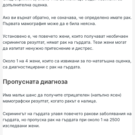
допълнителна оценка.
Ако ви върнат обратно, не означава, че определено имате рак.
Първата мамография може да е била неясна.
Установено е, че повечето жени, които получават необичаен
скринингов резултат, нямат рак на гърдата. Тези жени могат
да изпитат ненужно притеснение и дистрес.
Около 1 на 4 жени, които са извикани за по-нататъшна оценка,
са диагностицирани с рак на гърдата.
Пропусната диагноза
Има малък шанс да получите отрицателен (напълно ясен)
мамографски резултат, когато ракът е налице.
Скринингът на гърдата улавя повечето ракови заболявания на
гърдата, но пропуска рак на гърдата при около 1 на 2500
изследвани жени.