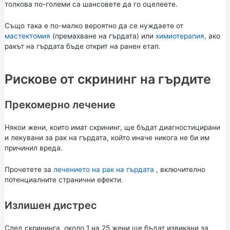
толкова по-големи са шансовете да го оцелеете.
Също така е по-малко вероятно да се нуждаете от
мастектомия
(премахване на гърдата) или
химиотерапия,
ако
ракът на гърдата бъде открит на ранен етап.
Рискове от скрининг на гърдите
Прекомерно лечение
Някои жени, които имат скрининг, ще бъдат диагностицирани
и лекувани за рак на гърдата, който иначе никога не би им
причинил вреда.
Прочетете за
лечението на рак на гърдата
, включително
потенциалните странични ефекти.
Излишен дистрес
След скрининга, около 1 на 25 жени ще бъдат извикани за