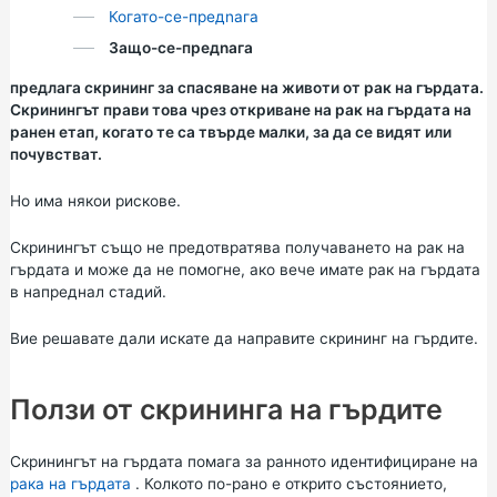
Когато-се-предnага
Защо-се-предnага
предлага скрининг за спасяване на животи от рак на гърдата.
Скринингът прави това чрез откриване на рак на гърдата на
ранен етап, когато те са твърде малки, за да се видят или
почувстват.
Но има някои рискове.
Скринингът също не предотвратява получаването на рак на
гърдата и може да не помогне, ако вече имате рак на гърдата
в напреднал стадий.
Вие решавате дали искате да направите скрининг на гърдите.
Ползи от скрининга на гърдите
Скринингът на гърдата помага за ранното идентифициране на
рака на гърдата
. Колкото по-рано е открито състоянието,