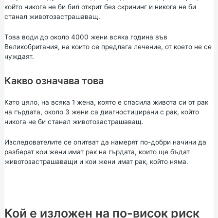
който никога не би бил открит без скрининг и никога не би
станал животозастрашаващ.
Това води до около 4000 жени всяка година във
Великобритания, на които се предлага лечение, от което не се
нуждаят.
Какво означава това
Като цяло, на всяка 1 жена, която е спасила живота си от рак
на гърдата, около 3 жени са диагностицирани с рак, който
никога не би станал животозастрашаващ.
Изследователите се опитват да намерят по-добри начини да
разберат кои жени имат рак на гърдата, които ще бъдат
животозастрашаващи и кои жени имат рак, който няма.
Кой е изложен на по-висок риск