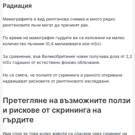
Радиация
Мамографията е вид рентгенова снимка и много рядко
рентгеновите лъчи могат да причинят рак.
По време на мамография гърдите ви са изложени на малко
количество
лъчение
(0,4 милизиверта или mSv).
За сравнение, във Великобритания човек получава доза от 2,2
mSv годишно от естествено фоново облъчване.
Но се смята, че ползите от скрининга и ранното откриване
надвишават рисковете от рентгеновото изследване.
Претегляне на възможните ползи
и рискове от скрининга на
гърдите
Има спор за това колко животи са спасени чрез скрининг на