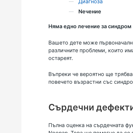
Диагноза
Nечение
Няма едно лечение за синдром 
Вашето дете може първоначално 
различните проблеми, които има
остареят.
Въпреки че вероятно ще трябва 
повечето възрастни със синдро
Сърдечни дефект
Пълна оценка на сърдечната фу
Noonan. Това ще помогне да се