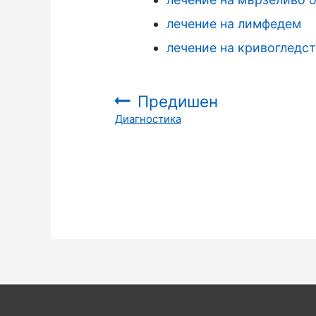
лечение на лимфедем
лечение на кривогледс
Предишен
Диагностика
: