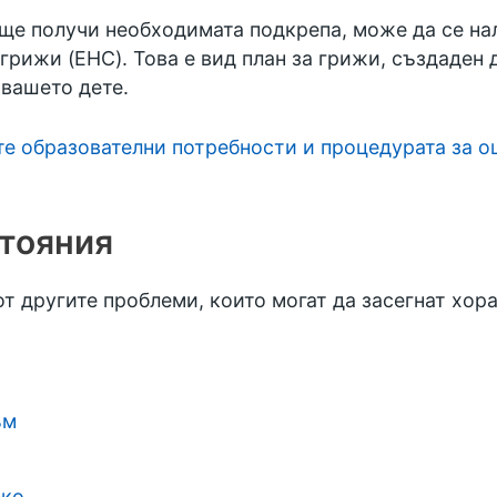
и ще получи необходимата подкрепа, може да се на
грижи (EHC). Това е вид план за грижи, създаден 
 вашето дете.
е образователни потребности и процедурата за о
стояния
от другите проблеми, които могат да засегнат хор
ъм
око