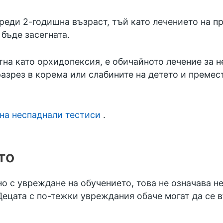
реди 2-годишна възраст, тъй като лечението на п
бъде засегната.
на като орхидопексия, е обичайното лечение за н
зрез в корема или слабините на детето и премест
на неспаднали тестиси
.
то
о с увреждане на обучението, това не означава н
Децата с по-тежки увреждания обаче могат да се 