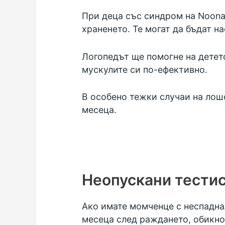
При деца със синдром на Noonan
храненето. Те могат да бъдат н
Логопедът ще помогне на детето
мускулите си по-ефективно.
В особено тежки случаи на лошо
месеца.
Неопускани тести
Ако имате момченце с неспаднал
месеца след раждането, обикно