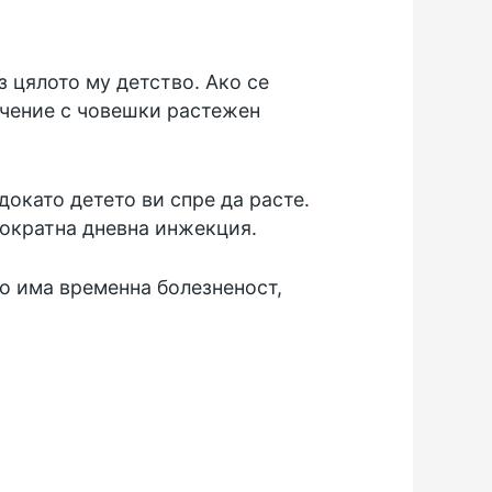
 цялото му детство. Ако се
ечение с човешки растежен
окато детето ви спре да расте.
нократна дневна инжекция.
о има временна болезненост,