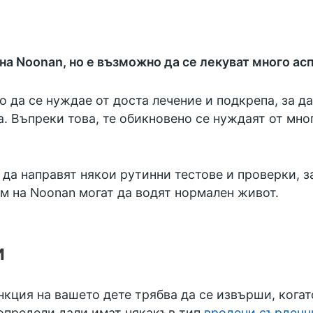
на Noonan, но е възможно да се лекуват много ас
да се нуждае от доста лечение и подкрепа, за да
. Въпреки това, те обикновено се нуждаят от мно
да направят някои рутинни тестове и проверки, з
м на Noonan могат да водят нормален живот.
и
нкция на вашето дете трябва да се извърши, кога
 определи дали имат някакъв тип
вродени сърдечн