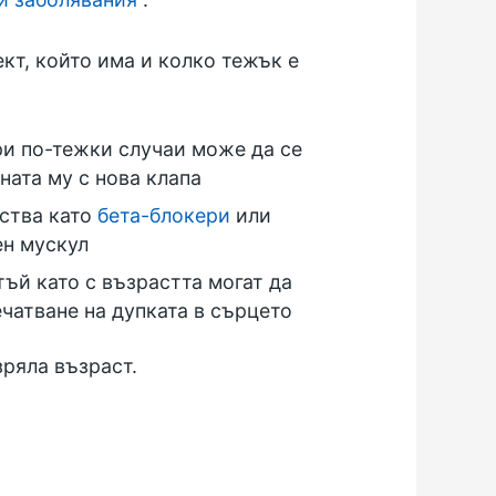
кт, който има и колко тежък е
при по-тежки случаи може да се
ната му с нова клапа
рства като
бета-блокери
или
ен мускул
тъй като с възрастта могат да
ечатване на дупката в сърцето
ряла възраст.