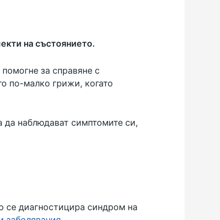
пекти на състоянието.
 помогне за справяне с
го по-малко грижи, когато
а да наблюдават симптомите си,
то се диагностицира синдром на
и заболявания
.