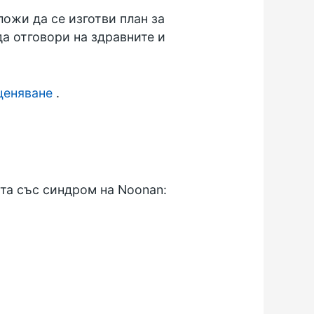
ложи да се изготви план за
да отговори на здравните и
ценяване
.
ата със синдром на Noonan: