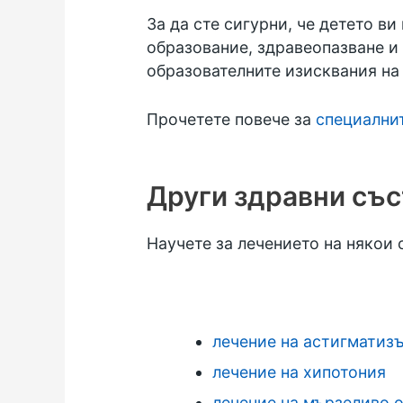
За да сте сигурни, че детето в
образование, здравеопазване и 
образователните изисквания на
Прочетете повече за
специалнит
Други здравни съ
Научете за лечението на някои 
лечение на астигматиз
лечение на хипотония
лечение на мързеливо 