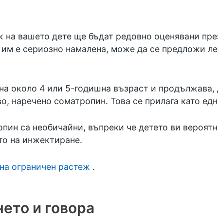
 на вашето дете ще бъдат редовно оценявани през
а им е сериозно намалена, може да се предложи л
а около 4 или 5-годишна възраст и продължава, д
о, наречено соматропин. Това се прилага като ед
пин са необичайни, въпреки че детето ви вероятн
то на инжектиране.
на ограничен растеж
.
ето и говора