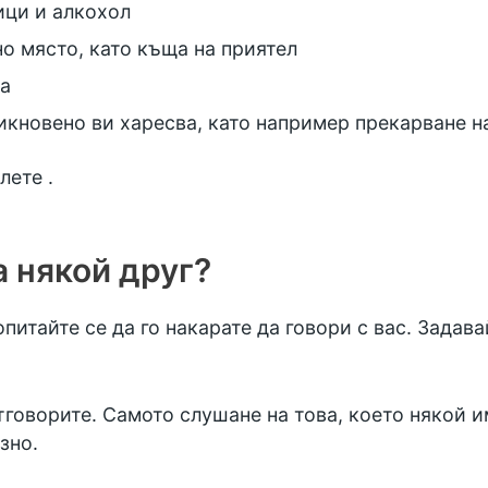
ици и алкохол
но място, като къща на приятел
ра
бикновено ви харесва, като например прекарване 
лете
.
а някой друг?
опитайте се да го накарате да говори с вас. Задав
тговорите. Самото слушане на това, което някой 
зно.