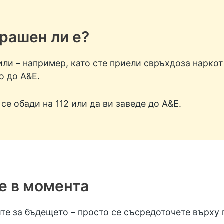
рашен ли е?
ли – например, като сте приели свръхдоза наркоти
о до A&E.
се обади на 112 или да ви заведе до A&E.
е в момента
ите за бъдещето – просто се съсредоточете върху