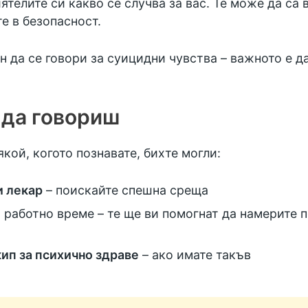
телите си какво се случва за вас. Те може да са
е в безопасност.
 да се говори за суицидни чувства – важното е да
 да говориш
якой, когото познавате, бихте могли:
и лекар
– поискайте спешна среща
 работно време – те ще ви помогнат да намерите п
ип за психично здраве
– ако имате такъв