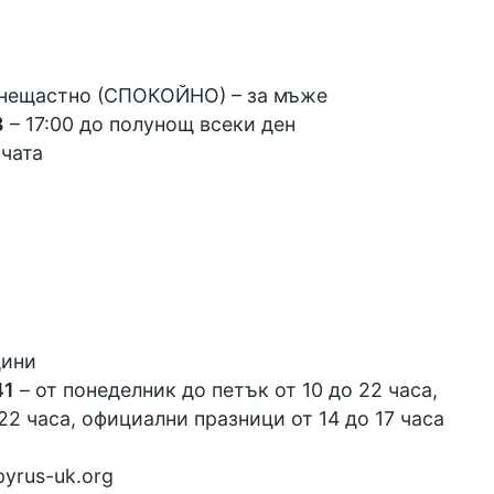
 нещастно (СПОКОЙНО)
– за мъже
8
– 17:00 до полунощ всеки ден
 чата
дини
41
– от понеделник до петък от 10 до 22 часа,
22 часа, официални празници от 14 до 17 часа
yrus-uk.org