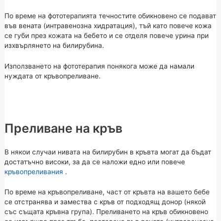
По време на фототерапията течностите обикновено се подават
във вената (интравенозна хидратация), тъй като повече кожа
се губи през кожата на бебето и се отделя повече урина при
изхвърлянето на билирубина.
Използването на фототерапия понякога може да намали
нуждата от кръвопреливане.
Преливане на кръв
В някои случаи нивата на билирубин в кръвта могат да бъдат
достатъчно високи, за да се наложи едно или повече
кръвопреливания
.
По време на кръвопреливане, част от кръвта на вашето бебе
се отстранява и замества с кръв от подходящ донор (някой
със същата кръвна група). Преливането на кръв обикновено