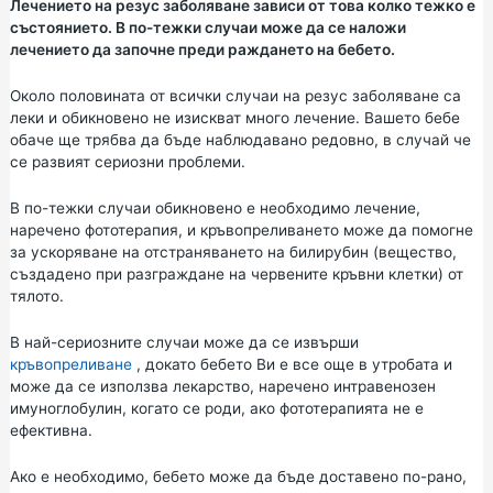
Лечението на резус заболяване зависи от това колко тежко е
състоянието. В по-тежки случаи може да се наложи
лечението да започне преди раждането на бебето.
Около половината от всички случаи на резус заболяване са
леки и обикновено не изискват много лечение. Вашето бебе
обаче ще трябва да бъде наблюдавано редовно, в случай че
се развият сериозни проблеми.
В по-тежки случаи обикновено е необходимо лечение,
наречено фототерапия, и кръвопреливането може да помогне
за ускоряване на отстраняването на билирубин (вещество,
създадено при разграждане на червените кръвни клетки) от
тялото.
В най-сериозните случаи може да се извърши
кръвопреливане
, докато бебето Ви е все още в утробата и
може да се използва лекарство, наречено интравенозен
имуноглобулин, когато се роди, ако фототерапията не е
ефективна.
Ако е необходимо, бебето може да бъде доставено по-рано,