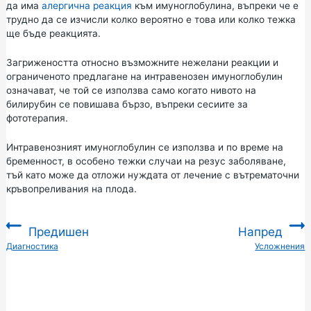
да има
алергична реакция
към имуноглобулина, въпреки че е
трудно да се изчисли колко вероятно е това или колко тежка
ще бъде реакцията.
Загрижеността относно възможните нежелани реакции и
ограниченото предлагане на интравенозен имуноглобулин
означават, че той се използва само когато нивото на
билирубин се повишава бързо, въпреки сесиите за
фототерапия.
Интравенозният имуноглобулин се използва и по време на
бременност, в особено тежки случаи на резус заболяване,
тъй като може да отложи нуждата от лечение с вътрематочни
кръвопреливания на плода.
Предишен
Напред
:
Диагностика
Усложнения
: