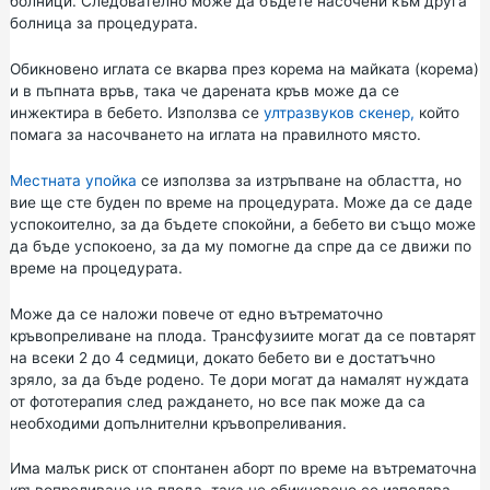
болници. Следователно може да бъдете насочени към друга
болница за процедурата.
Обикновено иглата се вкарва през корема на майката (корема)
и в пъпната връв, така че дарената кръв може да се
инжектира в бебето. Използва се
ултразвуков скенер,
който
помага за насочването на иглата на правилното място.
Местната упойка
се използва за изтръпване на областта, но
вие ще сте буден по време на процедурата. Може да се даде
успокоително, за да бъдете спокойни, а бебето ви също може
да бъде успокоено, за да му помогне да спре да се движи по
време на процедурата.
Може да се наложи повече от едно вътрематочно
кръвопреливане на плода. Трансфузиите могат да се повтарят
на всеки 2 до 4 седмици, докато бебето ви е достатъчно
зряло, за да бъде родено. Те дори могат да намалят нуждата
от фототерапия след раждането, но все пак може да са
необходими допълнителни кръвопреливания.
Има малък риск от спонтанен аборт по време на вътрематочна