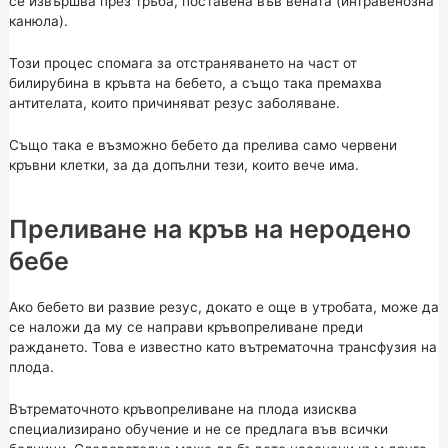
се извършва през тръба, поставена във вената (интравенозна
канюла).
Този процес спомага за отстраняването на част от
билирубина в кръвта на бебето, а също така премахва
антителата, които причиняват резус заболяване.
Също така е възможно бебето да прелива само червени
кръвни клетки, за да допълни тези, които вече има.
Преливане на кръв на неродено
бебе
Ако бебето ви развие резус, докато е още в утробата, може да
се наложи да му се направи кръвопреливане преди
раждането. Това е известно като вътрематочна трансфузия на
плода.
Вътрематочното кръвопреливане на плода изисква
специализирано обучение и не се предлага във всички