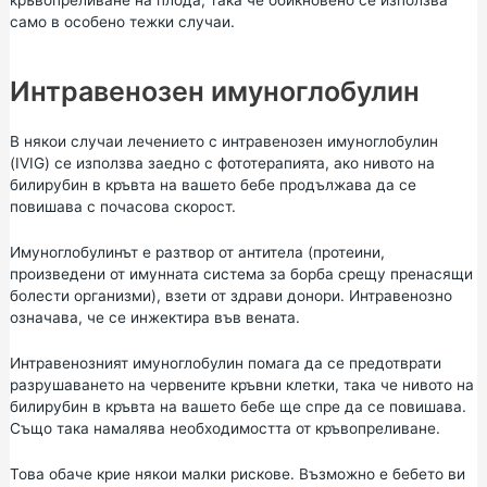
кръвопреливане на плода, така че обикновено се използва
само в особено тежки случаи.
Интравенозен имуноглобулин
В някои случаи лечението с интравенозен имуноглобулин
(IVIG) се използва заедно с фототерапията, ако нивото на
билирубин в кръвта на вашето бебе продължава да се
повишава с почасова скорост.
Имуноглобулинът е разтвор от антитела (протеини,
произведени от имунната система за борба срещу пренасящи
болести организми), взети от здрави донори. Интравенозно
означава, че се инжектира във вената.
Интравенозният имуноглобулин помага да се предотврати
разрушаването на червените кръвни клетки, така че нивото на
билирубин в кръвта на вашето бебе ще спре да се повишава.
Също така намалява необходимостта от кръвопреливане.
Това обаче крие някои малки рискове. Възможно е бебето ви