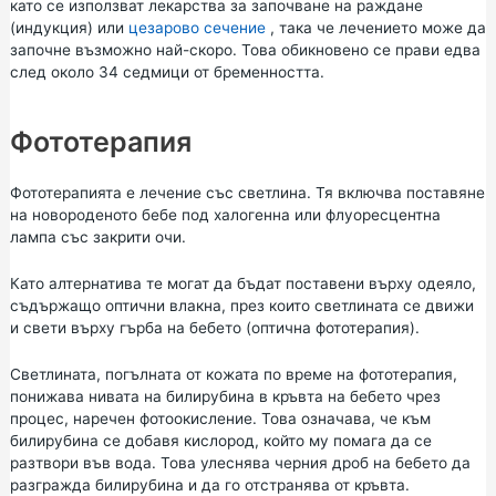
като се използват лекарства за започване на раждане
(индукция)
или
цезарово сечение
, така че лечението може да
започне възможно най-скоро. Това обикновено се прави едва
след около 34 седмици от бременността.
Фототерапия
Фототерапията е лечение със светлина. Тя включва поставяне
на новороденото бебе под халогенна или флуоресцентна
лампа със закрити очи.
Като алтернатива те могат да бъдат поставени върху одеяло,
съдържащо оптични влакна, през които светлината се движи
и свети върху гърба на бебето (оптична фототерапия).
Светлината, погълната от кожата по време на фототерапия,
понижава нивата на билирубина в кръвта на бебето чрез
процес, наречен фотоокисление. Това означава, че към
билирубина се добавя кислород, който му помага да се
разтвори във вода. Това улеснява черния дроб на бебето да
разгражда билирубина и да го отстранява от кръвта.