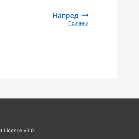
Напред
Причини
:
t Licence v3.0