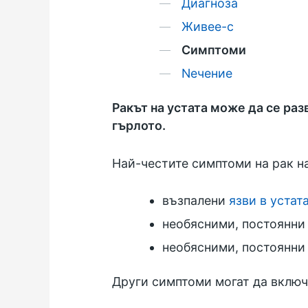
Диагноза
Живее-с
Симптоми
Nечение
Ракът на устата може да се раз
гърлото.
Най-честите симптоми на рак на
възпалени
язви в устат
необясними, постоянни 
необясними, постоянни 
Други симптоми могат да включ