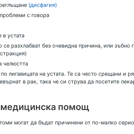
преглъщане
(дисфагия)
 проблеми с говора
 в устата
о се разхлабват без очевидна причина, или зъбно 
кстракция)
а челюстта
по лигавицата на устата. Те са често срещани и ря
евърнат в рак, така че си струва да посетите лека
е медицинска помощ
томи могат да бъдат причинени от по-малко серио