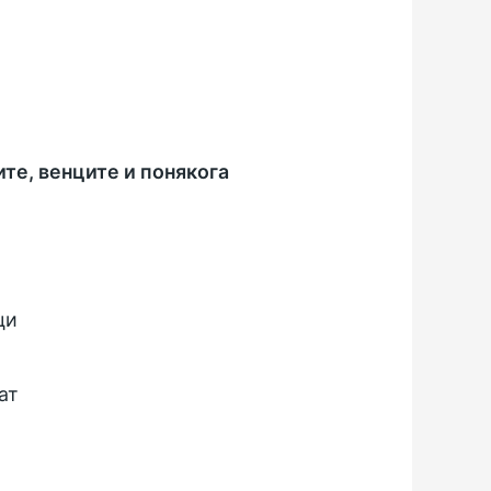
ите, венците и понякога
ци
ат