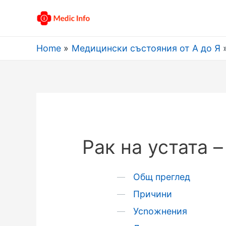
Home
Медицински състояния от А до Я
Рак на устата 
Общ преглед
Причини
Усnожнения