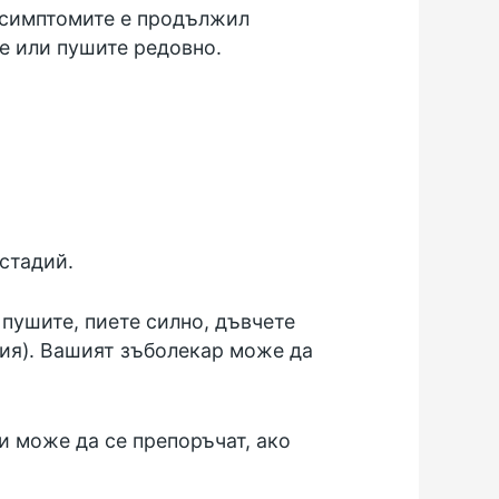
т симптомите е продължил
е или пушите редовно.
стадий.
 пушите, пиете силно, дъвчете
зия). Вашият зъболекар може да
и може да се препоръчат, ако