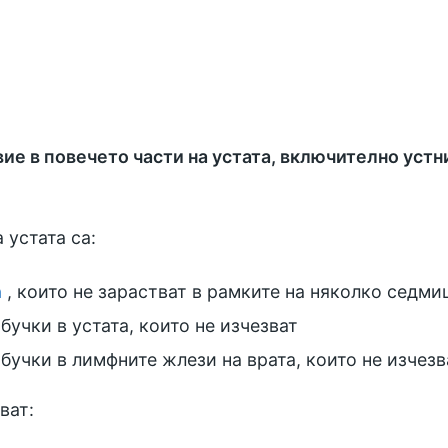
вие в повечето части на устата, включително устн
 устата са:
а
, които не зарастват в рамките на няколко седми
бучки в устата, които не изчезват
бучки в лимфните жлези на врата, които не изчезв
ват: