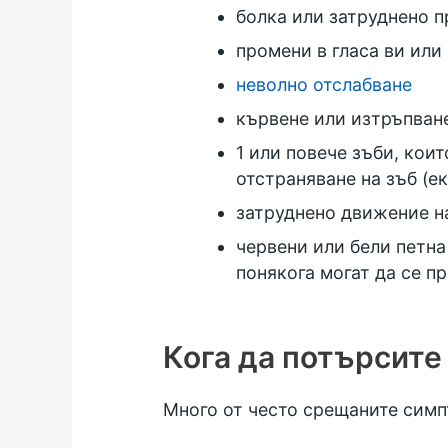
болка или затруднено 
промени в гласа ви или
неволно отслабване
кървене или изтръпване
1 или повече зъби, коит
отстраняване на зъб (е
затруднено движение н
червени или бели петна 
понякога могат да се пр
Кога да потърсит
Много от често срещаните симп