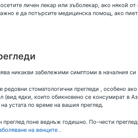
посетите личен лекар или зъболекар, ако някой о
важно е да потърсите медицинска помощ, ако пиет
регледи
инява никакви забележими симптоми в началния си 
те
редовни стоматологични прегледи
, особено ако
л (вид ядки, които обикновено се консумират в А
 на устата по време на вашия преглед.
н преглед поне веднъж годишно. По-чести преглед
аболяване на венците
.