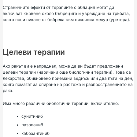
Страничните ефекти от терапиите с аблация могат да
включват кървене около бъбреците и увреждане на тръбата,
която носи пикане от бъбрека към пикочния мехур (уретера).
Целеви терапии
Ако ракът ви е напреднал, може да ви бъдат предложени
целеви терапии (наричани още биологични терапии). Това са
лекарства, обикновено приемани веднъж или два пъти на ден,
които помагат за спиране на растежа и разпространението на
рака.
Има много различни биологични терапии, включително:
сунитиниб
пазопаниб
кабозантиниб