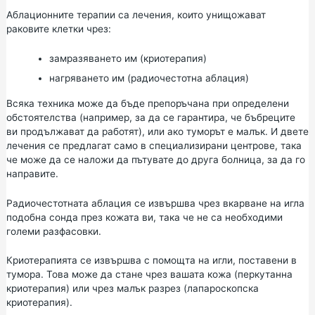
Аблационните терапии са лечения, които унищожават
раковите клетки чрез:
замразяването им (криотерапия)
нагряването им (радиочестотна аблация)
Всяка техника може да бъде препоръчана при определени
обстоятелства (например, за да се гарантира, че бъбреците
ви продължават да работят), или ако туморът е малък. И двете
лечения се предлагат само в специализирани центрове, така
че може да се наложи да пътувате до друга болница, за да го
направите.
Радиочестотната аблация се извършва чрез вкарване на игла
подобна сонда през кожата ви, така че не са необходими
големи разфасовки.
Криотерапията се извършва с помощта на игли, поставени в
тумора. Това може да стане чрез вашата кожа (перкутанна
криотерапия) или чрез малък разрез (лапароскопска
криотерапия).