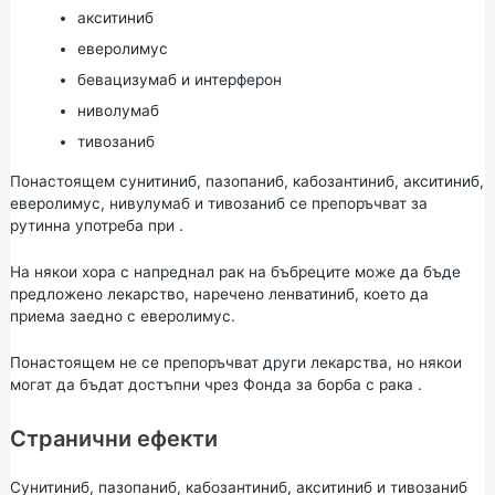
акситиниб
еверолимус
бевацизумаб и интерферон
ниволумаб
тивозаниб
Понастоящем сунитиниб, пазопаниб, кабозантиниб, акситиниб,
еверолимус, нивулумаб и тивозаниб се препоръчват за
рутинна употреба при .
На някои хора с напреднал рак на бъбреците може да бъде
предложено лекарство, наречено ленватиниб, което да
приема заедно с еверолимус.
Понастоящем не се препоръчват други лекарства, но някои
могат да бъдат достъпни чрез
Фонда
за
борба
с
рака
.
Странични ефекти
Сунитиниб, пазопаниб, кабозантиниб, акситиниб и тивозаниб