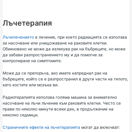
Лъчетерапия
Лъчелечението
е лечение, при което радиацията се използва
за насочване или унищожаване на раковите клетки.
Обикновено не може да излекува рак на бъбреците, но може
да забави разпространението му и да помогне за
контролиране на симптомите.
Може да се препоръча, ако имате напреднал рак на
бъбреците, който се е разпространил в други части на тялото,
като костите или мозъка ви.
Радиотерапията използва голяма машина за внимателно
насочване на лъчи лъчение към раковите клетки. Често се
прави по няколко минути всеки ден, в продължение на
няколко седмици.
Страничните ефекти на лъчетерапията
могат да включват: