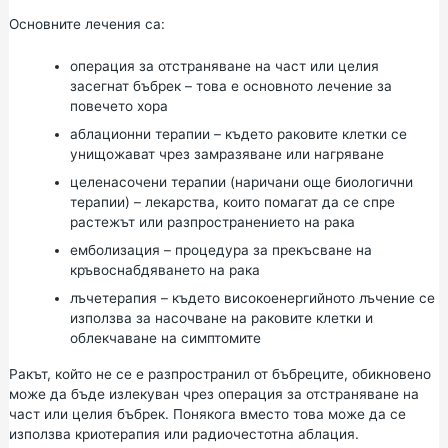
Основните лечения са:
операция за отстраняване на част или целия
засегнат бъбрек – това е основното лечение за
повечето хора
аблационни терапии – където раковите клетки се
унищожават чрез замразяване или нагряване
целенасочени терапии (наричани още биологични
терапии) – лекарства, които помагат да се спре
растежът или разпространението на рака
емболизация – процедура за прекъсване на
кръвоснабдяването на рака
лъчетерапия – където високоенергийното лъчение се
използва за насочване на раковите клетки и
облекчаване на симптомите
Ракът, който не се е разпространил от бъбреците, обикновено
може да бъде излекуван чрез операция за отстраняване на
част или целия бъбрек. Понякога вместо това може да се
използва криотерапия или радиочестотна аблация.