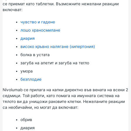
се приемат като таблетки. Възможните нежелани реакции
включват:
чувство и гадене
лошо храносмилане
диария
високо кръвно налягане (хипертония)
болка в устата
загуба на апетит и загуба на тегло
умора
безплодие
Nivolumab се прилага на капки директно във вената на всеки 2
седмици. Той работи, като помага на имунната система на
тялото ви да унищожи раковите клетки. Нежеланите реакции
са необичайни, но могат да включват:
обрив
диария