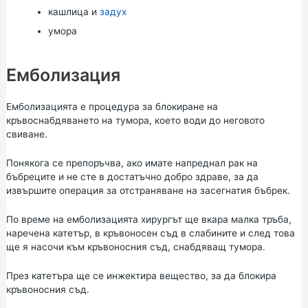
кашлица и
задух
умора
Емболизация
Емболизацията е процедура за блокиране на
кръвоснабдяването на тумора, което води до неговото
свиване.
Понякога се препоръчва, ако имате напреднал рак на
бъбреците и не сте в достатъчно добро здраве, за да
извършите операция за отстраняване на засегнатия бъбрек.
По време на емболизацията хирургът ще вкара малка тръба,
наречена катетър, в кръвоносен съд в слабините и след това
ще я насочи към кръвоносния съд, снабдяващ тумора.
През катетъра ще се инжектира вещество, за да блокира
кръвоносния съд.