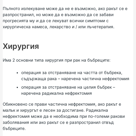
Пълното излекуване може да не е възможно, ако ракът се е
разпространил, но може да е възможно да се забави
прогресията му и да се лекуват всички симптоми с
хирургическа намеса, лекарство и / или лъчетерапия.
Хирургия
Има 2 основни типа хирургия при рак на бъбреците:
операция за отстраняване на частта от бъбрека,
съдържаща рака – наречена частична нефректомия
операция за отстраняване на целия бъбрек –
наречена радикална нефректомия
Обикновено се прави частична нефректомия, ако ракът е
малък и хирургът е лесен за достигане. Радикална
нефректомия може да е необходима при по-големи ракови
заболявания или ако ракът се е разпространил отвъд
бъбреците.