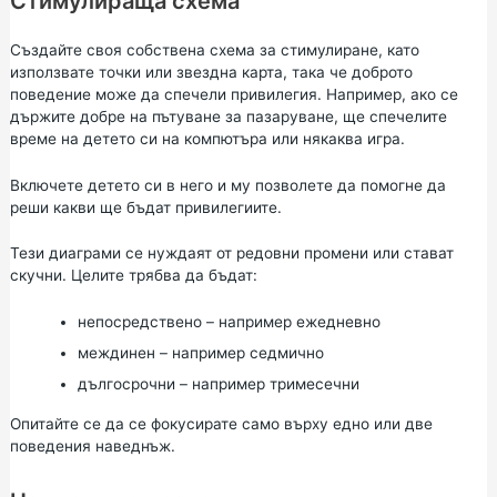
Стимулираща схема
Създайте своя собствена схема за стимулиране, като
използвате точки или звездна карта, така че доброто
поведение може да спечели привилегия. Например, ако се
държите добре на пътуване за пазаруване, ще спечелите
време на детето си на компютъра или някаква игра.
Включете детето си в него и му позволете да помогне да
реши какви ще бъдат привилегиите.
Тези диаграми се нуждаят от редовни промени или стават
скучни. Целите трябва да бъдат:
непосредствено – например ежедневно
междинен – например седмично
дългосрочни – например тримесечни
Опитайте се да се фокусирате само върху едно или две
поведения наведнъж.