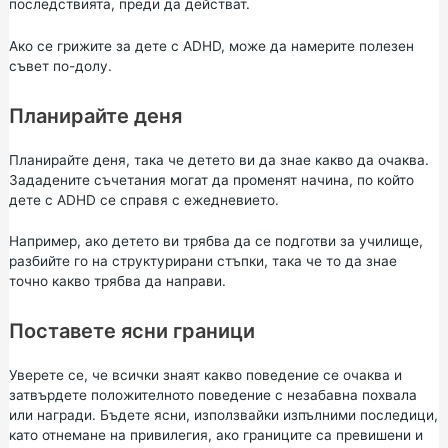
последствията, преди да действат.
Ако се грижите за дете с ADHD, може да намерите полезен
съвет по-долу.
Планирайте деня
Планирайте деня, така че детето ви да знае какво да очаква.
Зададените съчетания могат да променят начина, по който
дете с ADHD се справя с ежедневието.
Например, ако детето ви трябва да се подготви за училище,
разбийте го на структурирани стъпки, така че то да знае
точно какво трябва да направи.
Поставете ясни граници
Уверете се, че всички знаят какво поведение се очаква и
затвърдете положителното поведение с незабавна похвала
или награди. Бъдете ясни, използвайки изпълними последици,
като отнемане на привилегия, ако границите са превишени и