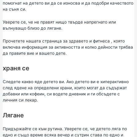
помогнат на детето ви да се износва и да подобри качеството
на съня си.
Уверете се, че не правят нищо твърде напрегнато или
вълнуващо близо до лягане.
Прочетете нашата страница за
здравето и фитнеса
, която
включва информация за активността и колко дейности трябва
да правите вие и вашето дете.
храня се
Следете какво яде детето ви. Ако детето ви е хиперактивно
след ядене на определени храни, които могат да съдържат
добавки или кофеин, си водете дневник и ги обсъдете с
личния си лекар.
Лягане
Придържайте се към рутина. Уверете се, че детето ляга по
едно и също време всяка вечер и сутрин става по едно и