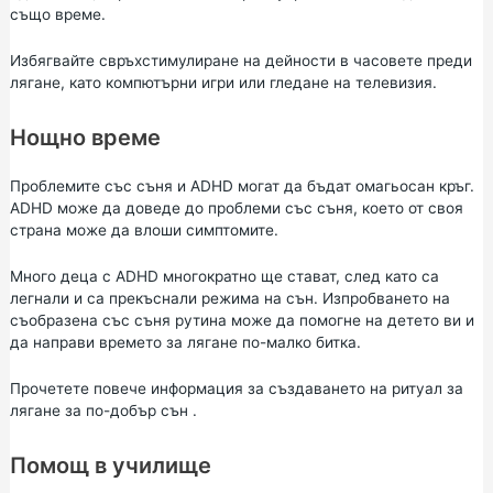
също време.
Избягвайте свръхстимулиране на дейности в часовете преди
лягане, като компютърни игри или гледане на телевизия.
Нощно време
Проблемите със съня и ADHD могат да бъдат омагьосан кръг.
ADHD може да доведе до проблеми със съня, което от своя
страна може да влоши симптомите.
Много деца с ADHD многократно ще стават, след като са
легнали и са прекъснали режима на сън. Изпробването на
съобразена със съня рутина може да помогне на детето ви и
да направи времето за лягане по-малко битка.
Прочетете повече информация за
създаването на ритуал за
лягане за по-добър сън
.
Помощ в училище