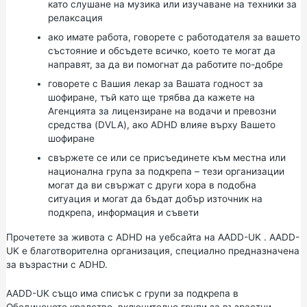
като слушане на музика или изучаване на
техники за
релаксация
ако имате работа, говорете с работодателя за вашето
състояние и обсъдете всичко, което те могат да
направят, за да ви помогнат да работите по-добре
говорете с Вашия лекар за Вашата годност за
шофиране, тъй като ще трябва да кажете на
Агенцията за лицензиране
на
водачи и превозни
средства (DVLA),
ако ADHD влияе върху Вашето
шофиране
свържете се или се присъединете към местна или
национална група за подкрепа – тези организации
могат да ви свържат с други хора в подобна
ситуация и могат да бъдат добър източник на
подкрепа, информация и съвети
Прочетете за живота с ADHD на уебсайта на AADD-UK
. AADD-
UK е благотворителна организация, специално предназначена
за възрастни с ADHD.
AADD-UK също има
списък с групи за подкрепа
в