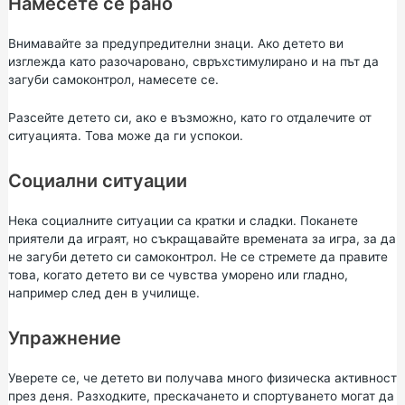
Намесете се рано
Внимавайте за предупредителни знаци. Ако детето ви
изглежда като разочаровано, свръхстимулирано и на път да
загуби самоконтрол, намесете се.
Разсейте детето си, ако е възможно, като го отдалечите от
ситуацията. Това може да ги успокои.
Социални ситуации
Нека социалните ситуации са кратки и сладки. Поканете
приятели да играят, но съкращавайте времената за игра, за да
не загуби детето си самоконтрол. Не се стремете да правите
това, когато детето ви се чувства уморено или гладно,
например след ден в училище.
Упражнение
Уверете се, че детето ви получава много физическа активност
през деня. Разходките, прескачането и спортуването могат да