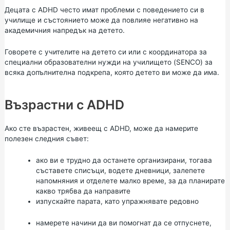
Децата с ADHD често имат проблеми с поведението си в
училище и състоянието може да повлияе негативно на
академичния напредък на детето.
Говорете с учителите на детето си или с координатора за
специални образователни нужди на училището (SENCO) за
всяка допълнителна подкрепа, която детето ви може да има.
Възрастни с ADHD
Ако сте възрастен, живеещ с ADHD, може да намерите
полезен следния съвет:
ако ви е трудно да останете организирани, тогава
съставете списъци, водете дневници, залепете
напомняния и отделете малко време, за да планирате
какво трябва да направите
изпускайте парата, като упражнявате редовно
намерете начини да ви помогнат да се отпуснете,