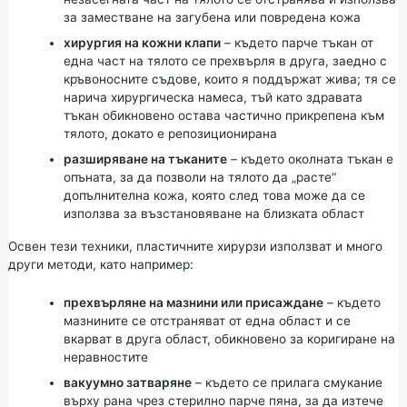
за заместване на загубена или повредена кожа
хирургия на кожни клапи
– където парче тъкан от
една част на тялото се прехвърля в друга, заедно с
кръвоносните съдове, които я поддържат жива; тя се
нарича хирургическа намеса, тъй като здравата
тъкан обикновено остава частично прикрепена към
тялото, докато е репозиционирана
разширяване на тъканите
– където околната тъкан е
опъната, за да позволи на тялото да „расте“
допълнителна кожа, която след това може да се
използва за възстановяване на близката област
Освен тези техники, пластичните хирурзи използват и много
други методи, като например:
прехвърляне на мазнини или присаждане
– където
мазнините се отстраняват от една област и се
вкарват в друга област, обикновено за коригиране на
неравностите
вакуумно затваряне
– където се прилага смукание
върху рана чрез стерилно парче пяна, за да изтече