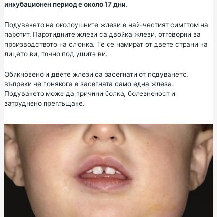
инкубационен период е около 17 дни.
Подуването на околоушните жлези е най-честият симптом на
паротит. Паротидните жлези са двойка жлези, отговорни за
производството на слюнка. Те се намират от двете страни на
лицето ви, точно под ушите ви.
Обикновено и двете жлези са засегнати от подуването,
въпреки че понякога е засегната само една жлеза.
Подуването може да причини болка, болезненост и
затруднено преглъщане.