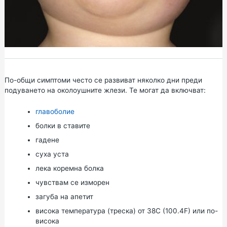
По-общи симптоми често се развиват няколко дни преди
подуването на околоушните жлези. Те могат да включват:
главоболие
болки в ставите
гадене
суха уста
лека коремна болка
чувствам се изморен
загуба на апетит
висока температура (треска) от 38C (100.4F) или по-
висока