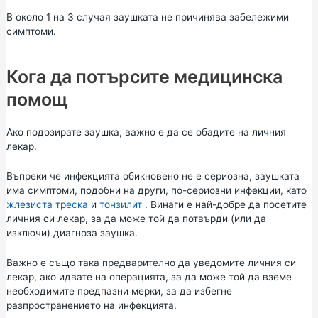
В около 1 на 3 случая заушката не причинява забележими
симптоми.
Кога да потърсите медицинска
помощ
Ако подозирате заушка, важно е да се обадите на личния
лекар.
Въпреки че инфекцията обикновено не е сериозна, заушката
има симптоми, подобни на други, по-сериозни инфекции, като
жлезиста треска
и
тонзилит
. Винаги е най-добре да посетите
личния си лекар, за да може той да потвърди (или да
изключи) диагноза заушка.
Важно е също така предварително да уведомите личния си
лекар, ако идвате на операцията, за да може той да вземе
необходимите предпазни мерки, за да избегне
разпространението на инфекцията.