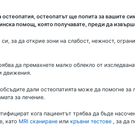
за остеопатия, остеопатът ще попита за вашите с
инска помощ, която получавате, преди да извърш
си, за да открие зони на слабост, нежност, огран
рябва да премахнете малко облекло от изследвана
и движения.
обсъдите дали остеопатията може да помогне за л
мата за лечение.
нтифицират кога пациентът трябва да бъде насочен
е, като
MRI сканиране
или
кръвни тестове
, за да 