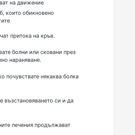
хват на движение
б, които обикновено
тите
чат притока на кръв.
вате болни или сковани през
ено нараняване.
ко почувствате някаква болка
е възстановяването си и да
ните лечения продължават