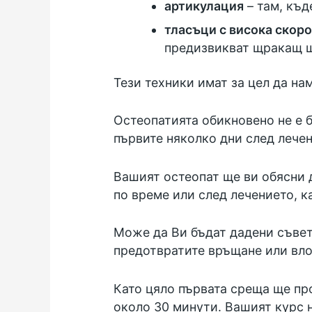
артикулация
– там, къд
тласъци с висока скор
предизвикват щракащ шу
Тези техники имат за цел да на
Остеопатията обикновено не е б
първите няколко дни след лечен
Вашият остеопат ще ви обясни 
по време или след лечението, к
Може да Ви бъдат дадени съвет
предотвратите връщане или вло
Като цяло първата среща ще пр
около 30 минути. Вашият курс 