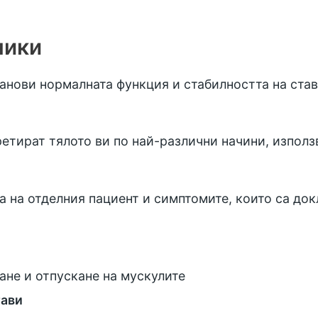
ники
анови нормалната функция и стабилността на стави
третират тялото ви по най-различни начини, изпол
а на отделния пациент и симптомите, които са док
ане и отпускане на мускулите
тави