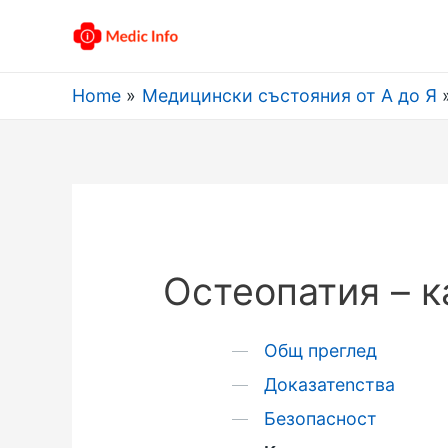
Home
Медицински състояния от А до Я
Остеопатия – к
Общ преглед
Доказатеnства
Безопасност