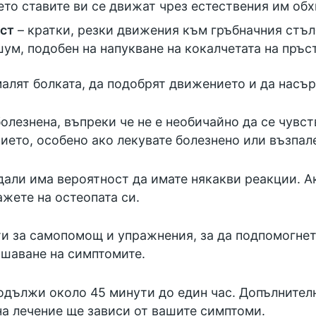
ето ставите ви се движат чрез естествения им об
ост
– кратки, резки движения към гръбначния стъл
м, подобен на напукване на кокалчетата на пръс
малят болката, да подобрят движението и да насър
олезнена, въпреки че не е необичайно да се чувст
ието, особено ако лекувате болезнено или възпал
дали има вероятност да имате някакви реакции. А
ажете на остеопата си.
и за самопомощ и упражнения, за да подпомогнет
шаване на симптомите.
одължи около 45 минути до един час. Допълнител
на лечение ще зависи от вашите симптоми.