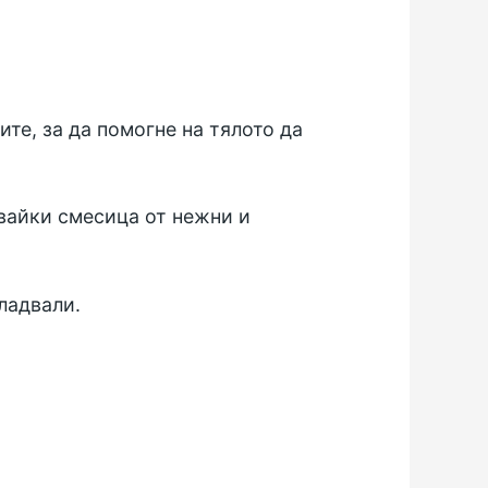
те, за да помогне на тялото да
звайки смесица от нежни и
ладвали.