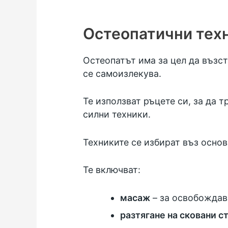
Остеопатични тех
Остеопатът има за цел да възст
се самоизлекува.
Те използват ръцете си, за да 
силни техники.
Техниките се избират въз основ
Те включват:
масаж
– за освобождав
разтягане на сковани с