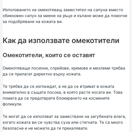
Използването на омекотяващ заместител на сапуна вместо
обикновен сапун за миене на ръце и къпане може да помогне
за подобряване на кожата ви.
Как да използвате омекотители
Омекотители, които се оставят
Омекотяващи лосиони, спрейове, кремове и мехлеми трябва
да се прилагат директно върху кожата.
Те трябва да се изглаждат, а не да се втриват в кожата
внимателно в същата посока, в която расте косата ви. Това
помага да се предотврати блокирането на космените
фоликули.
Те могат да се използват за заместване на загубената влага,
когато кожата ви се чувства суха или стегната. Те са много
безопасни и не можете да ги прекалявате.