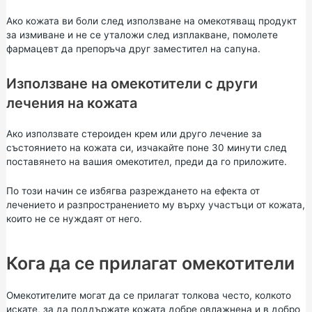
Ако кожата ви боли след използване на омекотяващ продукт
за измиване и не се уталожи след изплакване, помолете
фармацевт да препоръча друг заместител на сапуна.
Използване на омекотители с други
лечения на кожата
Ако използвате стероиден крем или друго лечение за
състоянието на кожата си, изчакайте поне 30 минути след
поставянето на вашия омекотител, преди да го приложите.
По този начин се избягва разреждането на ефекта от
лечението и разпространението му върху участъци от кожата,
които не се нуждаят от него.
Кога да се прилагат омекотители
Омекотителите могат да се прилагат толкова често, колкото
искате, за да поддържате кожата добре овлажнена и в добро