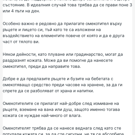
състояние. В идеалния случай това трябва да се прави поне 3
или 4 пъти на ден.
Особено важно е редовно да прилагате омекотител върху
ръцете и лицето си, тъй като те са изложени на
въздействието на елементите повече от която и да е друга
част от тялото ви.
Някои дейности, като плуване или градинарство, могат да
раздразнят кожата. Може да ви помогне да нанесете
омекотител, преди да направите това.
Добре е да предпазите ръцете и бузите на бебетата с
омекотяващо средство преди часове на хранене, за да ги
спрете да се разболяват от храна и напитки.
Омекотителите се прилагат най-добре след измиване на
ръцете, вземане на вана или душ, защото именно тогава
кожата се нуждае най-много от влага.
Омекотителят трябва да се нанесе веднага след като сте
потупали кожата си, за да сте сигурни, че тя се абсорбира