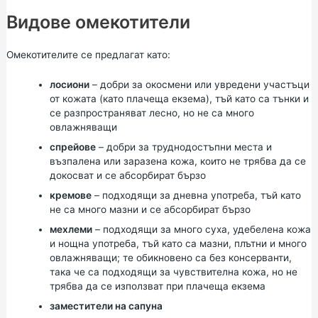
Видове омекотители
Омекотителите се предлагат като:
лосиони
– добри за окосмени или увредени участъци
от кожата (като плачеща екзема), тъй като са тънки и
се разпространяват лесно, но не са много
овлажняващи
спрейове
– добри за труднодостъпни места и
възпалена или заразена кожа, които не трябва да се
докосват и се абсорбират бързо
кремове
– подходящи за дневна употреба, тъй като
не са много мазни и се абсорбират бързо
мехлеми
– подходящи за много суха, удебелена кожа
и нощна употреба, тъй като са мазни, плътни и много
овлажняващи; те обикновено са без консерванти,
така че са подходящи за чувствителна кожа, но не
трябва да се използват при плачеща екзема
заместители на сапуна