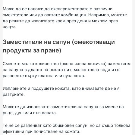
Може да се наложи да експериментирате с различни
омекотители или да опитате комбинация. Например, можете
да решите да използвате крем през деня и мехлем през
нощта.
Заместители на сапун (омекотяващи
продукти за пране)
Смесете малко количество (около чаена лъжичка) заместител
на сапуна в дланта на ръката си с малко топла вода и го
разнесете върху влажна или суха кожа.
Изплакнете и подсушете кожата, като внимавате да не я
разтриете.
Можете да използвате заместители на сапуна за миене на
ръце, душ или във ваната.
Те не се разпенват като обикновен сапун, но са също толкова
ефективни при почистване на кожата.