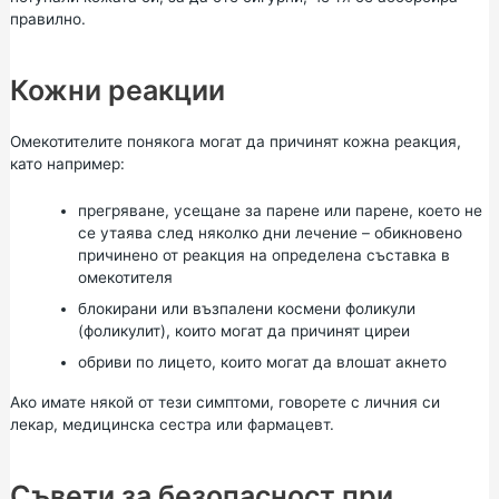
правилно.
Кожни реакции
Омекотителите понякога могат да причинят кожна реакция,
като например:
прегряване, усещане за парене или парене, което не
се утаява след няколко дни лечение – обикновено
причинено от реакция на определена съставка в
омекотителя
блокирани или възпалени космени фоликули
(фоликулит), които могат да причинят циреи
обриви по лицето, които могат да влошат акнето
Ако имате някой от тези симптоми, говорете с личния си
лекар, медицинска сестра или фармацевт.
Съвети за безопасност при