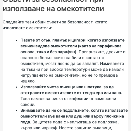
използване на омекотители
Следвайте тези общи съвети за безопасност, когато
използвате омекотители:
Пазете от огън, пламък и цигари, когато използвате
всички видове омекотители (както на парафинова
основа, така и без парафин).
Превръзките, дрехите и
спалното бельо, които са били в контакт с
омекотител, могат лесно да се запалят. Измиването
на тъкани при високи температури може да намали
натрупването на омекотители, но не го премахва
изцяло.
Използвайте чиста лъжица или шпатула, за да
отстраните омекотителите от тенджера или вана.
Това намалява риска от инфекции от замърсени
саксии.
Внимавайте да не се подхлъзнете, когато използвате
омекотители във вана или душ или върху плочки на
пода.
Защитете пода с неплъзгаща се подложка,
кърпа или чаршаф. Носете защитни ръкавици,