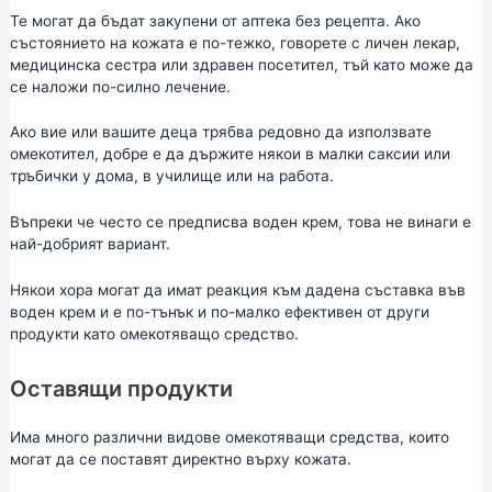
Те могат да бъдат закупени от аптека без рецепта. Ако
състоянието на кожата е по-тежко, говорете с личен лекар,
медицинска сестра или здравен посетител, тъй като може да
се наложи по-силно лечение.
Ако вие или вашите деца трябва редовно да използвате
омекотител, добре е да държите някои в малки саксии или
тръбички у дома, в училище или на работа.
Въпреки че често се предписва воден крем, това не винаги е
най-добрият вариант.
Някои хора могат да имат реакция към дадена съставка във
воден крем и е по-тънък и по-малко ефективен от други
продукти като омекотяващо средство.
Оставящи продукти
Има много различни видове омекотяващи средства, които
могат да се поставят директно върху кожата.