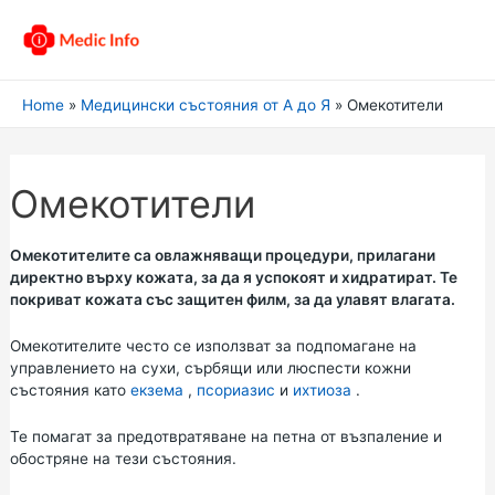
Home
Медицински състояния от А до Я
Омекотители
Омекотители
Омекотителите са овлажняващи процедури, прилагани
директно върху кожата, за да я успокоят и хидратират. Те
покриват кожата със защитен филм, за да улавят влагата.
Омекотителите често се използват за подпомагане на
управлението на сухи, сърбящи или люспести кожни
състояния като
екзема
,
псориазис
и
ихтиоза
.
Те помагат за предотвратяване на петна от възпаление и
обостряне на тези състояния.