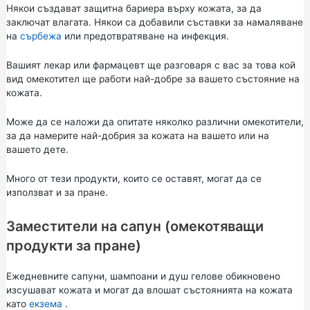
Някои създават защитна бариера върху кожата, за да
заключат влагата. Някои са добавили съставки за намаляване
на
сърбежа
или предотвратяване на инфекция.
Вашият лекар или фармацевт ще разговаря с вас за това кой
вид омекотител ще работи най-добре за вашето състояние на
кожата.
Може да се наложи да опитате няколко различни омекотители,
за да намерите най-добрия за кожата на вашето или на
вашето дете.
Много от тези продукти, които се оставят, могат да се
използват и за пране.
Заместители на сапун (омекотяващи
продукти за пране)
Ежедневните сапуни, шампоани и душ гелове обикновено
изсушават кожата и могат да влошат състоянията на кожата
като
екзема
.