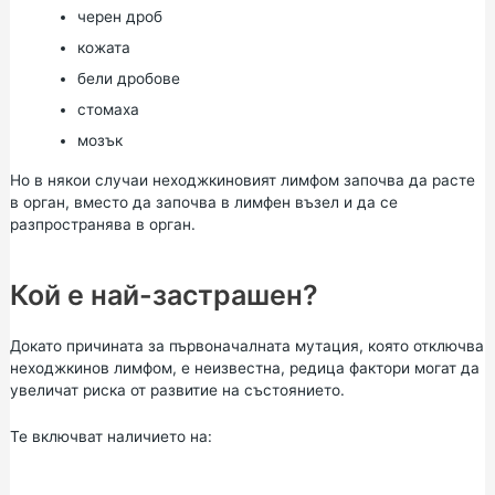
черен дроб
кожата
бели дробове
стомаха
мозък
Но в някои случаи неходжкиновият лимфом започва да расте
в орган, вместо да започва в лимфен възел и да се
разпространява в орган.
Кой е най-застрашен?
Докато причината за първоначалната мутация, която отключва
неходжкинов лимфом, е неизвестна, редица фактори могат да
увеличат риска от развитие на състоянието.
Те включват наличието на: