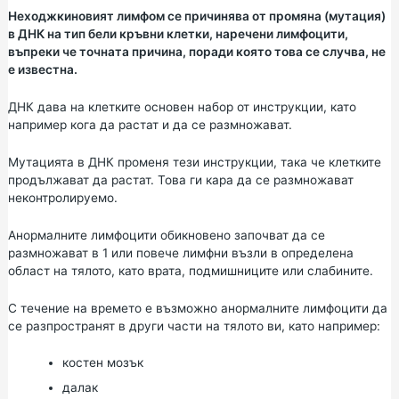
Неходжкиновият лимфом се причинява от промяна (мутация)
в ДНК на тип бели кръвни клетки, наречени лимфоцити,
въпреки че точната причина, поради която това се случва, не
е известна.
ДНК дава на клетките основен набор от инструкции, като
например кога да растат и да се размножават.
Мутацията в ДНК променя тези инструкции, така че клетките
продължават да растат. Това ги кара да се размножават
неконтролируемо.
Анормалните лимфоцити обикновено започват да се
размножават в 1 или повече лимфни възли в определена
област на тялото, като врата, подмишниците или слабините.
С течение на времето е възможно анормалните лимфоцити да
се разпространят в други части на тялото ви, като например:
костен мозък
далак