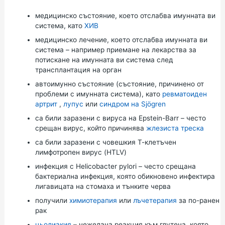
медицинско състояние, което отслабва имунната ви
система, като
ХИВ
медицинско лечение, което отслабва имунната ви
система – например приемане на лекарства за
потискане на имунната ви система след
трансплантация на орган
автоимунно състояние (състояние, причинено от
проблеми с имунната система), като
ревматоиден
артрит
,
лупус
или
синдром на Sjögren
са били заразени с вируса на Epstein-Barr – често
срещан вирус, който причинява
жлезиста треска
са били заразени с човешкия Т-клетъчен
лимфотропен вирус (HTLV)
инфекция с Helicobacter pylori – често срещана
бактериална инфекция, която обикновено инфектира
лигавицата на стомаха и тънките черва
получили
химиотерапия
или
лъчетерапия
за по-ранен
рак
цьолиакия
– нежелана реакция към глутена, която