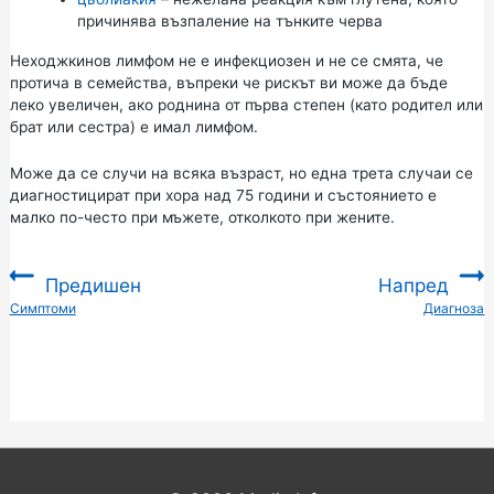
причинява възпаление на тънките черва
Неходжкинов лимфом не е инфекциозен и не се смята, че
протича в семейства, въпреки че рискът ви може да бъде
леко увеличен, ако роднина от първа степен (като родител или
брат или сестра) е имал лимфом.
Може да се случи на всяка възраст, но една трета случаи се
диагностицират при хора над 75 години и състоянието е
малко по-често при мъжете, отколкото при жените.
Предишен
Напред
:
Симптоми
Диагноза
: