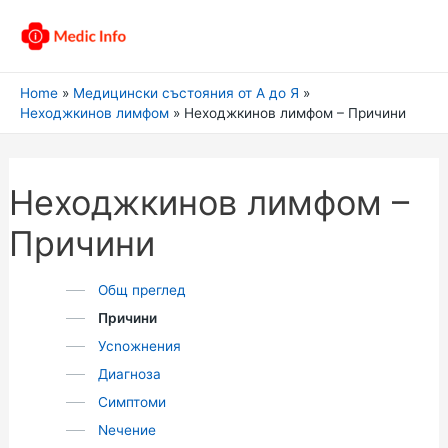
Home
Медицински състояния от А до Я
Неходжкинов лимфом
Неходжкинов лимфом – Причини
Неходжкинов лимфом –
Причини
Общ преглед
Причини
Усnожнения
Диагноза
Симптоми
Nечение