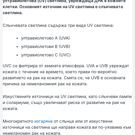
ултравиолетова (UV) светлина, увреждаща ДНК в кожните
клетки. Основният източник на UV светлина е слънчевата
светлина.
Слънчевата светлина съдържа три вида UV светлина:
ултравиолетово A (UVA)
ултравиолетови B (UVB)
ултравиолетово С (UVC)
UVC се филтрира от земната атмосфера. UVA и UVB увреждат
кожата с течение на времето, което прави по-вероятно
развитието на рак на кожата. Смята се, че UVB е основната
причина за немеланомния рак на кожата.
Изкуствените източници на UV светлина, като слънчеви лампи
и солариуми, също увеличават риска от развитие на рак на
кожата.
Многократното
изгаряне
от слънце или от изкуствени
източници на светлина ще направи кожата ви по-уязвима към
немеланомен рак на кожата.