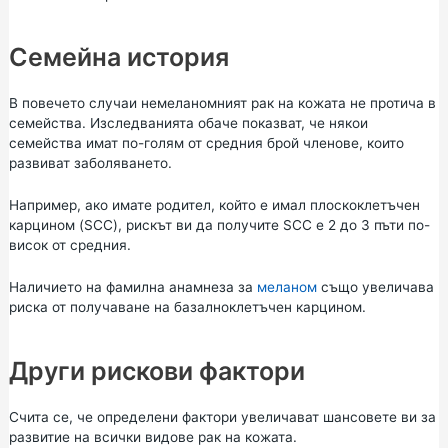
Семейна история
В повечето случаи немеланомният рак на кожата не протича в
семейства. Изследванията обаче показват, че някои
семейства имат по-голям от средния брой членове, които
развиват заболяването.
Например, ако имате родител, който е имал плоскоклетъчен
карцином (SCC), рискът ви да получите SCC е 2 до 3 пъти по-
висок от средния.
Наличието на фамилна анамнеза за
меланом
също увеличава
риска от получаване на базалноклетъчен карцином.
Други рискови фактори
Счита се, че определени фактори увеличават шансовете ви за
развитие на всички видове рак на кожата.