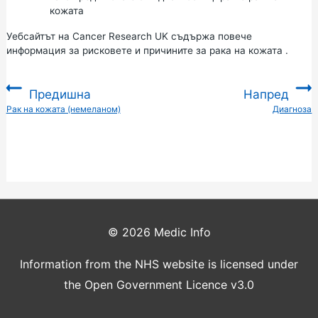
кожата
Уебсайтът на Cancer Research UK съдържа повече
информация за
рисковете и причините
за
рака на кожата
.
Предишна
Напред
:
Рак на кожата (немеланом)
Диагноза
:
© 2026
Medic Info
Information from the NHS website is licensed under
the Open Government Licence v3.0