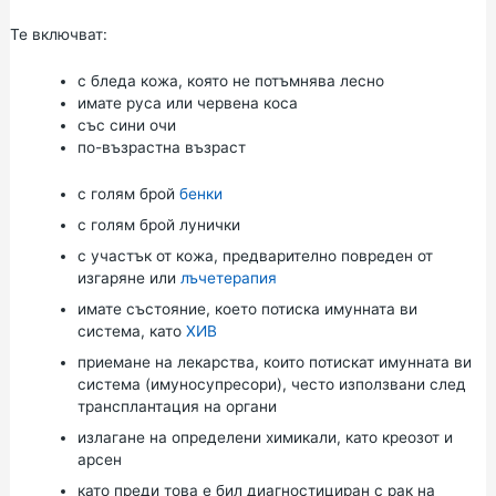
Те включват:
с бледа кожа, която не потъмнява лесно
имате руса или червена коса
със сини очи
по-възрастна възраст
с голям брой
бенки
с голям брой лунички
с участък от кожа, предварително повреден от
изгаряне или
лъчетерапия
имате състояние, което потиска имунната ви
система, като
ХИВ
приемане на лекарства, които потискат имунната ви
система (имуносупресори), често използвани след
трансплантация на органи
излагане на определени химикали, като креозот и
арсен
като преди това е бил диагностициран с рак на