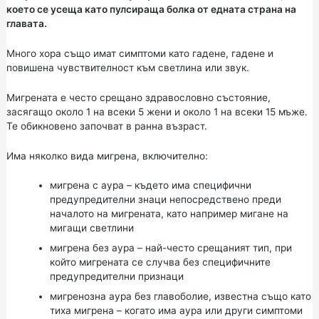
което се усеща като пулсираща болка от едната страна на
главата.
Много хора също имат симптоми като гадене, гадене и
повишена чувствителност към светлина или звук.
Мигрената е често срещано здравословно състояние,
засягащо около 1 на всеки 5 жени и около 1 на всеки 15 мъже.
Те обикновено започват в ранна възраст.
Има няколко вида мигрена, включително:
мигрена с аура – където има специфични
предупредителни знаци непосредствено преди
началото на мигрената, като например мигане на
мигащи светлини
мигрена без аура – най-често срещаният тип, при
който мигрената се случва без специфичните
предупредителни признаци
мигренозна аура без главоболие, известна също като
тиха мигрена – когато има аура или други симптоми