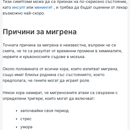
Тези симптоми може да са признак на по-сериозно състояние,
като
инсулт
или
менингит
, и трябва да бъдат оценени от лекар
възможно най-скоро.
Причини за мигрена
Точната причина за мигрена е неизвестна, въпреки че се
смята, че те са резултат от временни промени в химикалите,
нервите и кръвоносните съдове в мозъка.
Около половината от всички хора, които изпитват мигрена,
също имат близък роднина със състоянието, което
предполага, че гените могат да играят роля.
Някои хора намират, че мигренозните атаки са свързани с
определени тригери, които могат да включват:
започвайки своя период
стрес
умора