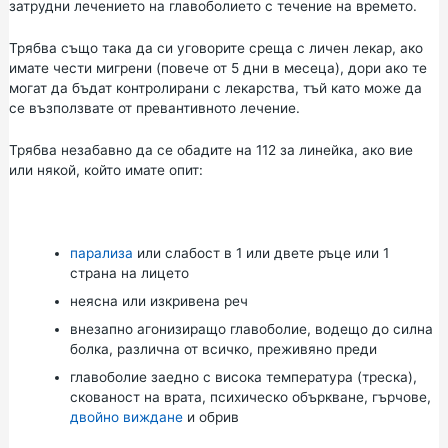
затрудни лечението на главоболието с течение на времето.
Трябва също така да си уговорите среща с личен лекар, ако
имате чести мигрени (повече от 5 дни в месеца), дори ако те
могат да бъдат контролирани с лекарства, тъй като може да
се възползвате от превантивното лечение.
Трябва незабавно да се обадите на 112 за линейка, ако вие
или някой, който имате опит:
парализа
или слабост в 1 или двете ръце или 1
страна на лицето
неясна или изкривена реч
внезапно агонизиращо главоболие, водещо до силна
болка, различна от всичко, преживяно преди
главоболие заедно с висока температура (треска),
скованост на врата, психическо объркване, гърчове,
двойно виждане
и обрив