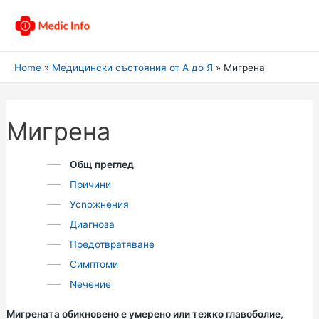
Home
Медицински състояния от А до Я
Мигрена
Мигрена
Общ преглед
Причини
Усnожнения
Диагноза
Предотвратяване
Симптоми
Nечение
Мигрената обикновено е умерено или тежко главоболие,