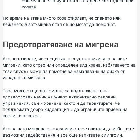
облекчаване на чувството за гадене или гадене при
хората
По време на атака много хора откриват, че спането или
лежането в затъмнена стая също могат да помогнат.
Предотвратяване на мигрена
Ако подозирате, че специфичен спусък причинява вашите
мигрени, като стрес или определен вид храна, избягването на
този спусък може да помогне за намаляване на риска от
изпадане в мигрена.
Това може също да помогне за поддържането на
здравословен начин на живот, включително редовни
упражнения, сън и хранене, както и да гарантирате, че
поддържате добра хидратация и да ограничите приема на
кофеин и алкохол.
Ако вашата мигрена е тежка или сте се опитали да избегнете
възможни задействания и все още изпитвате симптоми,