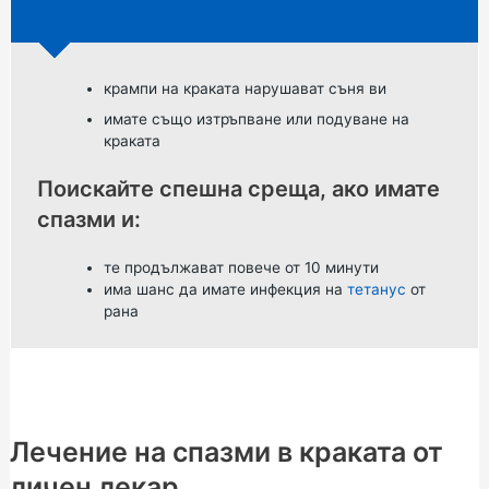
крампи на краката нарушават съня ви
имате също изтръпване или подуване на
краката
Поискайте спешна среща, ако имате
спазми и:
те продължават повече от 10 минути
има шанс да имате инфекция на
тетанус
от
рана
Лечение на спазми в краката от
личен лекар