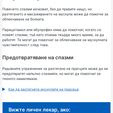
Повечето спазми изчезват, без да правите нищо, но
разтягането и масажирането на мускула може да помогне за
облекчаване на болката.
Парацетамол или ибупрофен няма да помогнат, когато се
появят спазми, тъй като отнема твърде много време, за да
работят. Те могат да помогнат за облекчаване на мускулната
чувствителност след това.
Предотвратяване на спазми
Редовните упражнения за разтягане на прасците може да не
предотвратят напълно спазмите, но могат да помогнат за
тяхното намаляване.
Как да разтегнете мускулите на прасеца
Неспешен съвет:
Вижте личен лекар, ако: