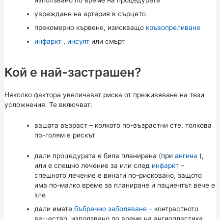
увреждане на артерия в сърцето
прекомерно кървене, изискващо
кръвопреливане
инфаркт
,
инсулт
или смърт
Кой е най-застрашен?
Няколко фактора увеличават риска от преживяване на тези
усложнения. Те включват:
вашата възраст – колкото по-възрастни сте, толкова
по-голям е рискът
дали процедурата е била планирана (при
ангина
),
или е спешно лечение за или след
инфаркт
–
спешното лечение е винаги по-рисковано, защото
има по-малко време за планиране и пациентът вече е
зле
дали имате
бъбречно заболяване
– контрастното
вещество, използвано по време на ангиопластика,