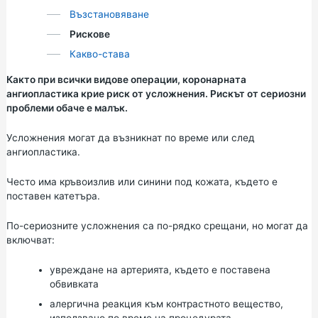
Възстановяване
Рискове
Какво-става
Както при всички видове операции, коронарната
ангиопластика крие риск от усложнения. Рискът от сериозни
проблеми обаче е малък.
Усложнения могат да възникнат по време или след
ангиопластика.
Често има кръвоизлив или синини под кожата, където е
поставен катетъра.
По-сериозните усложнения са по-рядко срещани, но могат да
включват:
увреждане на артерията, където е поставена
обвивката
алергична реакция към контрастното вещество,
използвано по време на процедурата