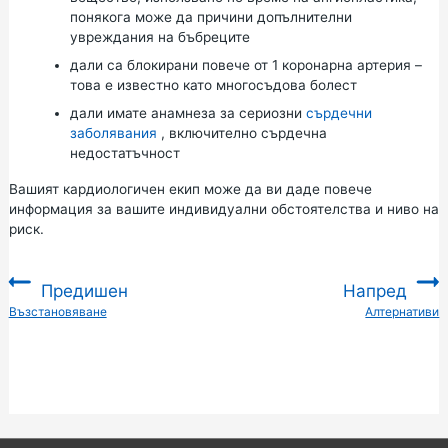
понякога може да причини допълнителни
увреждания на бъбреците
дали са блокирани повече от 1 коронарна артерия –
това е известно като многосъдова болест
дали имате анамнеза за сериозни
сърдечни
заболявания
, включително сърдечна
недостатъчност
Вашият кардиологичен екип може да ви даде повече
информация за вашите индивидуални обстоятелства и ниво на
риск.
Предишен
Напред
:
Възстановяване
Алтернативи
: