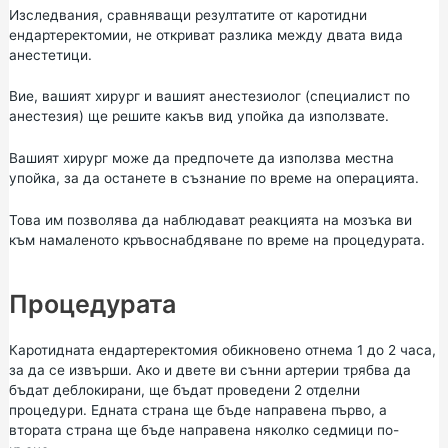
Изследвания, сравняващи резултатите от каротидни
ендартеректомии, не откриват разлика между двата вида
анестетици.
Вие, вашият хирург и вашият анестезиолог (специалист по
анестезия) ще решите какъв вид упойка да използвате.
Вашият хирург може да предпочете да използва местна
упойка, за да останете в съзнание по време на операцията.
Това им позволява да наблюдават реакцията на мозъка ви
към намаленото кръвоснабдяване по време на процедурата.
Процедурата
Каротидната ендартеректомия обикновено отнема 1 до 2 часа,
за да се извърши. Ако и двете ви сънни артерии трябва да
бъдат деблокирани, ще бъдат проведени 2 отделни
процедури. Едната страна ще бъде направена първо, а
втората страна ще бъде направена няколко седмици по-