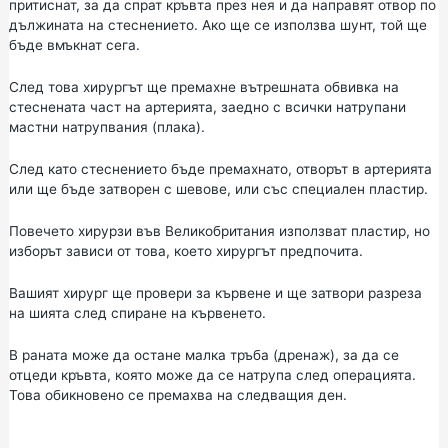
притиснат, за да спрат кръвта през нея и да направят отвор по
дължината на стеснението. Ако ще се използва шунт, той ще
бъде вмъкнат сега.
След това хирургът ще премахне вътрешната обвивка на
стеснената част на артерията, заедно с всички натрупани
мастни натрупвания (плака).
След като стеснението бъде премахнато, отворът в артерията
или ще бъде затворен с шевове, или със специален пластир.
Повечето хирурзи във Великобритания използват пластир, но
изборът зависи от това, което хирургът предпочита.
Вашият хирург ще провери за кървене и ще затвори разреза
на шията след спиране на кървенето.
В раната може да остане малка тръба (дренаж), за да се
отцеди кръвта, която може да се натрупа след операцията.
Това обикновено се премахва на следващия ден.