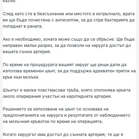
късно.
След като сте в безсъзнание или мястото е изтръпнало, врата
ви ще бъде почистена с антисептик, за да спре бактериите да
попаднат в раната.
Ако е необходимо, зоната може също да се обръсне. Ще бъде
направен малък разрез, за да позволи на хирурга достъп до
вашата сънна артерия.
По време на процедурата вашият хирург ще реши дали да
използва временен шънт, за да поддържа адекватен приток на
кръв към мозъка.
Шънтът е малка пластмасова тръба, която отклонява кръвта
около оперирания участък на каротидната артерия.
Решението за използване на шънт се основава на
предпочитанията на хирурга и резултатите от наблюдението
на мозъчния кръвоток по време на операцията.
Когато хирургът има достъп до сънната артерия, те ще я