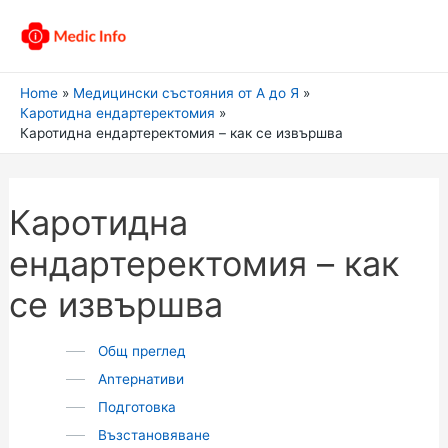
Home
Медицински състояния от А до Я
Каротидна ендартеректомия
Каротидна ендартеректомия – как се извършва
Каротидна
ендартеректомия – как
се извършва
Общ преглед
Аnтернативи
Подготовка
Възстановяване