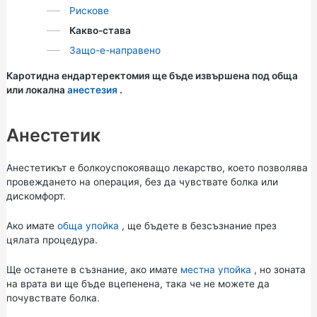
Рискове
Какво-става
Защо-е-направено
Каротидна ендартеректомия ще бъде извършена под обща
или локална
анестезия
.
Анестетик
Анестетикът е болкоуспокояващо лекарство, което позволява
провеждането на операция, без да чувствате болка или
дискомфорт.
Ако имате
обща упойка
, ще бъдете в безсъзнание през
цялата процедура.
Ще останете в съзнание, ако имате
местна упойка
, но зоната
на врата ви ще бъде вцепенена, така че не можете да
почувствате болка.