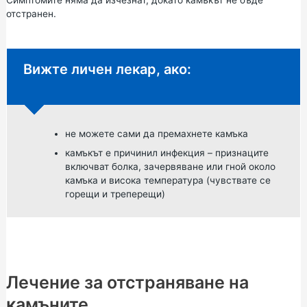
Симптомите няма да изчезнат, докато камъкът не бъде
отстранен.
Неспешен съвет:
Вижте личен лекар, ако:
не можете сами да премахнете камъка
камъкът е причинил инфекция – признаците
включват болка, зачервяване или гной около
камъка и висока температура (чувствате се
горещи и треперещи)
Лечение за отстраняване на
камъните