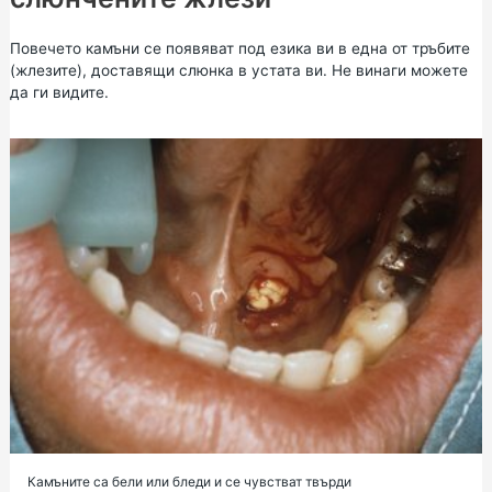
Повечето камъни се появяват под езика ви в една от тръбите
(жлезите), доставящи слюнка в устата ви. Не винаги можете
да ги видите.
Камъните са бели или бледи и се чувстват твърди