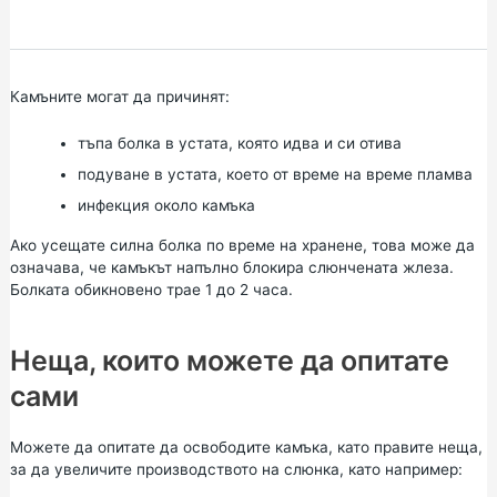
Камъните могат да причинят:
тъпа болка в устата, която идва и си отива
подуване в устата, което от време на време пламва
инфекция около камъка
Ако усещате силна болка по време на хранене, това може да
означава, че камъкът напълно блокира слюнчената жлеза.
Болката обикновено трае 1 до 2 часа.
Неща, които можете да опитате
сами
Можете да опитате да освободите камъка, като правите неща,
за да увеличите производството на слюнка, като например: