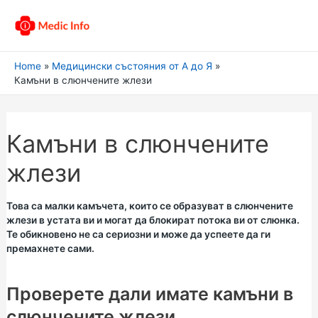
Home
Медицински състояния от А до Я
Камъни в слюнчените жлези
Камъни в слюнчените
жлези
Това са малки камъчета, които се образуват в слюнчените
жлези в устата ви и могат да блокират потока ви от слюнка.
Те обикновено не са сериозни и може да успеете да ги
премахнете сами.
Проверете дали имате камъни в
слюнчените жлези