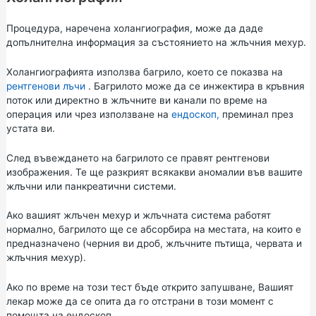
Процедура, наречена холангиография, може да даде
допълнителна информация за състоянието на жлъчния мехур.
Холангиографията използва багрило, което се показва на
рентгенови лъчи
. Багрилото може да се инжектира в кръвния
поток или директно в жлъчните ви канали по време на
операция или чрез използване на
ендоскоп,
преминал през
устата ви.
След въвеждането на багрилото се правят рентгенови
изображения. Те ще разкрият всякакви аномалии във вашите
жлъчни или панкреатични системи.
Ако вашият жлъчен мехур и жлъчната система работят
нормално, багрилото ще се абсорбира на местата, на които е
предназначено (черния ви дроб, жлъчните пътища, червата и
жлъчния мехур).
Ако по време на този тест бъде открито запушване, Вашият
лекар може да се опита да го отстрани в този момент с
помощта на ендоскоп.