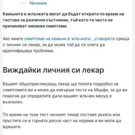
Nечение
Камъните в жлъчката могат да бъдат открити по време на
тестове за различно състояние, тъй като те често не
причиняват никакви симптоми.
Ако имате
симптоми на камъни в жлъчката
,
уговорете
среща
с личния си лекар, за да може той да се опита да
идентифицира проблема.
Виждайки личния си лекар
Вашият общопрактикуващ лекар ще попита подробно за
симптомите ви и може да извърши теста на Мърфи, за да ви
помогне да определите дали вашият жлъчен мехур е
възпален.
По време на този тест личният лекар поставя ръката или
пръстите си в горната дясна част на корема и ви моли да
вдишате.