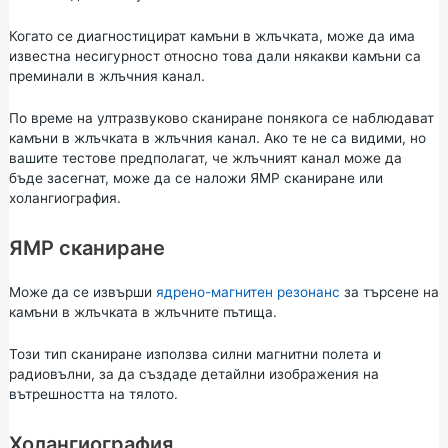
Когато се диагностицират камъни в жлъчката, може да има
известна несигурност относно това дали някакви камъни са
преминали в жлъчния канал.
По време на ултразвуково сканиране понякога се наблюдават
камъни в жлъчката в жлъчния канал. Ако те не са видими, но
вашите тестове предполагат, че жлъчният канал може да
бъде засегнат, може да се наложи ЯМР сканиране или
холангиография.
ЯМР сканиране
Може да се извърши
ядрено-магнитен резонанс
за търсене на
камъни в жлъчката в жлъчните пътища.
Този тип сканиране използва силни магнитни полета и
радиовълни, за да създаде детайлни изображения на
вътрешността на тялото.
Холангиография