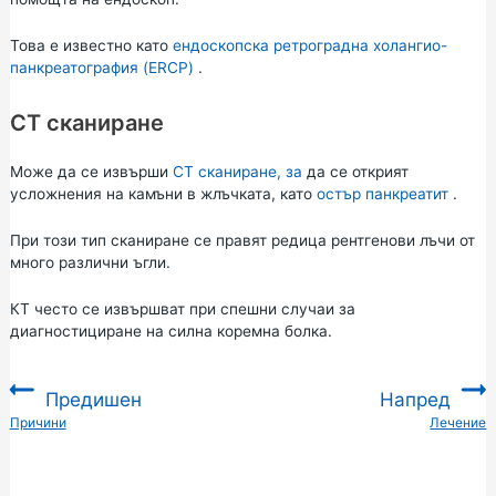
Това е известно като
ендоскопска ретроградна холангио-
панкреатография (ERCP)
.
CT сканиране
Може да се извърши
CT сканиране, за
да се открият
усложнения на камъни в жлъчката, като
остър панкреатит
.
При този тип сканиране се правят редица рентгенови лъчи от
много различни ъгли.
КТ често се извършват при спешни случаи за
диагностициране на силна коремна болка.
Предишен
Напред
:
Причини
Лечение
: