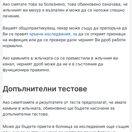
Ако смятате това за болезнено, това обикновено означава, че
жлъчният ви мехур е възпален и може да се наложи спешно
лечение.
Вашият общопрактикуващ лекар може също да препоръча да
Ви се правят
кръвни изследвания, за
да се открият признаци
на инфекция или да се провери дали черният Ви дроб работи
нормално.
Ако камъните в жлъчката са се преместили в жлъчния ви
канал, черният дроб може да не е в състояние да
функционира правилно.
Допълнителни тестове
Ако симптомите и резултатите от теста предполагат, че имате
камъни в жлъчката, обикновено ще бъдете насочени за
допълнителни тестове.
Може да бъдете приети в болница за изследвания още същия