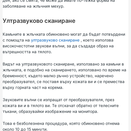
ден, ако се смята, че може да имате по-тежка форма на
заболяване на жлъчния мехур.
Ултразвуково сканиране
Камъните в жлъчката обикновено могат да бъдат потвърдени
с помощта на
ултразвуково сканиране
, което използва
високочестотни звукови вълни, за да създаде образ на
вътрешността на тялото.
Видът на ултразвуковото сканиране, използвано за камъни в
жлъчката, е подобно на сканирането, използвано по време на
бременност, където малко ръчно устройство, наречено
преобразувател, се поставя върху кожата ви и се премества
върху горната част на корема.
Звуковите вълни се изпращат от преобразувателя, през
кожата ви и в тялото ви. Те отскачат обратно от телесните
тъкани, образувайки изображение на монитора.
Това е безболезнена процедура, която обикновено отнема
около 10 до 15 минути.