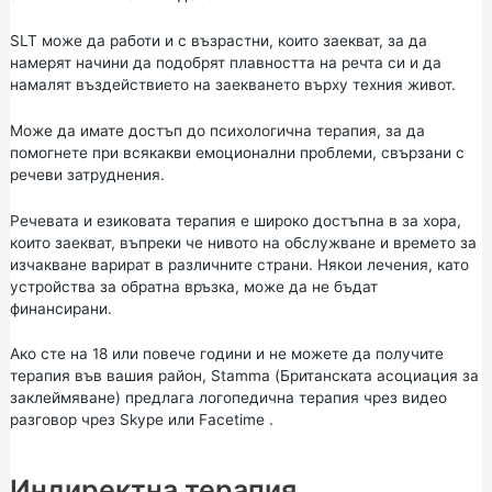
SLT може да работи и с възрастни, които заекват, за да
намерят начини да подобрят плавността на речта си и да
намалят въздействието на заекването върху техния живот.
Може да имате достъп до психологична терапия, за да
помогнете при всякакви емоционални проблеми, свързани с
речеви затруднения.
Речевата и езиковата терапия е широко достъпна в за хора,
които заекват, въпреки че нивото на обслужване и времето за
изчакване варират в различните страни. Някои лечения, като
устройства за обратна връзка, може да не бъдат
финансирани.
Ако сте на 18 или повече години и не можете да получите
терапия във вашия район,
Stamma (Британската асоциация за
заклеймяване) предлага логопедична терапия чрез видео
разговор чрез Skype или Facetime
.
Индиректна терапия