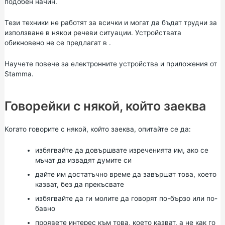
подобен начин.
Тези техники не работят за всички и могат да бъдат трудни за
използване в някои речеви ситуации. Устройствата
обикновено не се предлагат в .
Научете повече за
електронните устройства и приложения
от
Stamma.
Говорейки с някой, който заеква
Когато говорите с някой, който заеква, опитайте се да:
избягвайте да довършвате изреченията им, ако се
мъчат да извадят думите си
дайте им достатъчно време да завършат това, което
казват, без да прекъсвате
избягвайте да ги молите да говорят по-бързо или по-
бавно
проявете интерес към това, което казват, а не как го