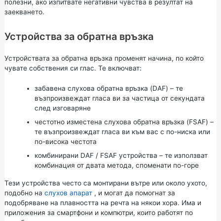
полезни, ако изпитвате негативни чувства в резултат на
заекването.
Устройства за обратна връзка
Устройствата за обратна връзка променят начина, по който
чувате собствения си глас. Те включват:
забавена слухова обратна връзка (DAF) – те
възпроизвеждат гласа ви за частица от секундата
след изговаряне
честотно изместена слухова обратна връзка (FSAF) –
те възпроизвеждат гласа ви към вас с по-ниска или
по-висока честота
комбинирани DAF / FSAF устройства – те използват
комбинация от двата метода, споменати по-горе
Тези устройства често са монтирани вътре или около ухото,
подобно на
слухов апарат
, и могат да помогнат за
подобряване на плавността на речта на някои хора. Има и
приложения за смартфони и компютри, които работят по