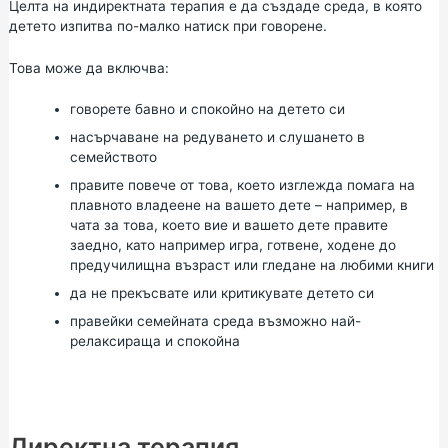
Целта на индиректната терапия е да създаде среда, в която
детето изпитва по-малко натиск при говорене.
Това може да включва:
говорете бавно и спокойно на детето си
насърчаване на редуването и слушането в
семейството
правите повече от това, което изглежда помага на
плавното владеене на вашето дете – например, в
чата за това, което вие и вашето дете правите
заедно, като например игра, готвене, ходене до
предучилищна възраст или гледане на любими книги
да не прекъсвате или критикувате детето си
правейки семейната среда възможно най-
релаксираща и спокойна
Директна терапия