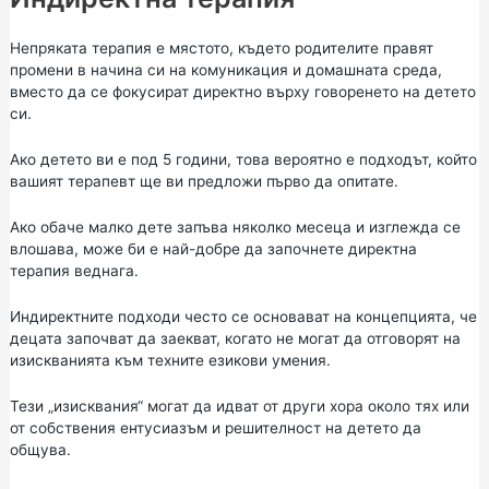
Непряката терапия е мястото, където родителите правят
промени в начина си на комуникация и домашната среда,
вместо да се фокусират директно върху говоренето на детето
си.
Ако детето ви е под 5 години, това вероятно е подходът, който
вашият терапевт ще ви предложи първо да опитате.
Ако обаче малко дете запъва няколко месеца и изглежда се
влошава, може би е най-добре да започнете директна
терапия веднага.
Индиректните подходи често се основават на концепцията, че
децата започват да заекват, когато не могат да отговорят на
изискванията към техните езикови умения.
Тези „изисквания“ могат да идват от други хора около тях или
от собствения ентусиазъм и решителност на детето да
общува.