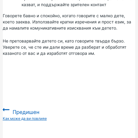
казват, и поддържайте зрителен контакт
Говорете бавно и спокойно, когато говорите с малко дете,
което заеква. Използвайте кратки изречения и прост език, за
да намалите комуникативните изисквания към детето.
Не претоварвайте детето си, като говорите твърде бързо.
Уверете се, че сте им дали време да разберат и обработят
казаното от вас и да изработят отговора им.
Предишен
:
Как може да ви повлияе