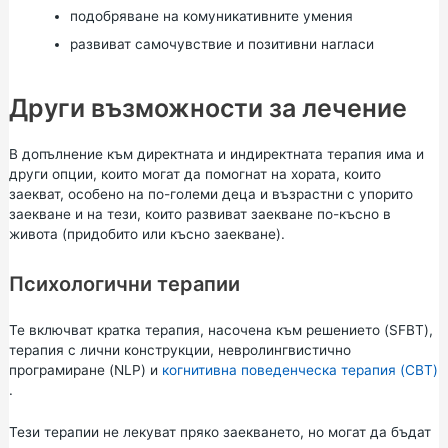
подобряване на комуникативните умения
развиват самочувствие и позитивни нагласи
Други възможности за лечение
В допълнение към директната и индиректната терапия има и
други опции, които могат да помогнат на хората, които
заекват, особено на по-големи деца и възрастни с упорито
заекване и на тези, които развиват заекване по-късно в
живота (придобито или късно заекване).
Психологични терапии
Те включват кратка терапия, насочена към решението (SFBT),
терапия с лични конструкции, невролингвистично
програмиране (NLP) и
когнитивна поведенческа терапия (CBT)
.
Тези терапии не лекуват пряко заекването, но могат да бъдат