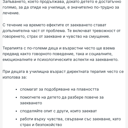
Запъването, което продължава, докато детето е достатъчно
голямо, за да отиде на училище, е значително по-трудно за
лечение.
С течение на времето ефектите от заекването стават
допълнителна част от проблема. Те включват тревожност от
говоренето, страх от заекване и чувство на смущение.
Терапията с по-големи деца и възрастни често ще взема
предвид както говорното поведение, така и социалните,
емоционалните и психологическите аспекти на заекването.
При децата в училищна възраст директната терапия често се
използва за:
спомагат за подобряване на плавността
помогнете на детето да разбере повече за
заекването
споделяйте опит с други, които заекват
работи върху чувства, свързани със заекване, като
страх и безпокойство