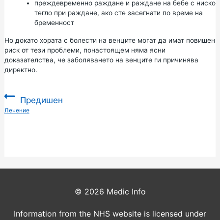
преждевременно раждане
и
раждане
на бебе с ниско
тегло при раждане, ако сте засегнати по време на
бременност
Но докато хората с болести на венците могат да имат повишен
риск от тези проблеми, понастоящем няма ясни
доказателства, че заболяването на венците ги причинява
директно.
Предишен
:
Лечение
© 2026
Medic Info
Information from the NHS website is licensed under