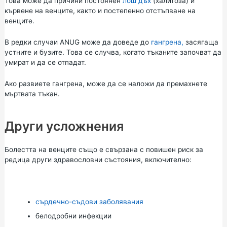
Това може да причини постоянен
лош дъх
(халитоза) и
кървене на венците, както и постепенно отстъпване на
венците.
В редки случаи ANUG може да доведе до
гангрена,
засягаща
устните и бузите. Това се случва, когато тъканите започват да
умират и да се отпадат.
Ако развиете гангрена, може да се наложи да премахнете
мъртвата тъкан.
Други усложнения
Болестта на венците също е свързана с повишен риск за
редица други здравословни състояния, включително:
сърдечно-съдови заболявания
белодробни инфекции