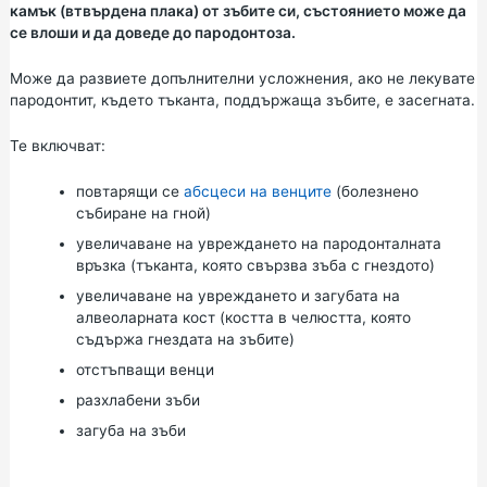
камък (втвърдена плака) от зъбите си, състоянието може да
се влоши и да доведе до пародонтоза.
Може да развиете допълнителни усложнения, ако не лекувате
пародонтит, където тъканта, поддържаща зъбите, е засегната.
Те включват:
повтарящи се
абсцеси на венците
(болезнено
събиране на гной)
увеличаване на увреждането на пародонталната
връзка (тъканта, която свързва зъба с гнездото)
увеличаване на увреждането и загубата на
алвеоларната кост (костта в челюстта, която
съдържа гнездата на зъбите)
отстъпващи венци
разхлабени зъби
загуба на зъби