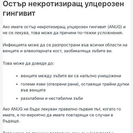
Остър некротизиращ улцерозен
гингивит
Ако имате остър некротизиращ улцерозен гингивит (ANUG) и
не се лекува, това може да причини по-тежки усложнения.
Инфекцията може да се разпространи във всички области на
венците и алвеоларната кост, заобикаляща зъбите ви.
Това може да доведе до:
венците между зъбите ви са напълно унищожени
големи язви (отворени рани), оставящи трайни дупки
във венците
разхлабени и нестабилни зъби
Ако ANUG не бъде лекуван правилно първия път, когато го
имате, е по-вероятно да имате повтарящи се случаи в
бъдеще.