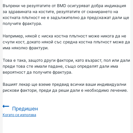
Въпреки че резултатите от BMD осигуряват добра индикация
за здравината на костите, резултатите от сканирането на
костната плътност не е задължително да предскажат дали ще
получите фрактура.
Например, някой с ниска костна плътност може никога да не
счупи кост, докато някой със средна костна плътност може да
има няколко фрактури.
Това е така, защото други фактори, като възраст, пол или дали
преди това сте имали падане, също определят дали има
вероятност да получите фрактура.
Вашият лекар ще вземе предвид всички ваши индивидуални
рискови фактори, преди да реши дали е необходимо лечение.
Предишен
:
Когато се използва