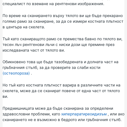
специалист по вземане на рентгенови изображения.
По време на сканирането върху тялото ви ще бъде прекарано
голямо рамо за сканиране, за да се измери костната плътност
в центъра на скелета.
Тъй като сканиращото рамо се премества бавно по тялото ви,
тесен лъч рентгенови лъчи с ниски дози ще премине през
изследваната част от тялото ви.
Обикновено това ще бъде тазобедрената и долната част на
гръбначния стълб, за да проверите за слаби кости
(остеопороза)
.
Но тъй като костната плътност варира в различните части на
скелета, може да се сканират повече от една част от тялото
ви.
Предмишницата може да бъде сканирана за определени
здравословни проблеми, като
хиперпаратиреоидизъм
, или ако
сканирането не е възможно в бедрото или гръбначния стълб.