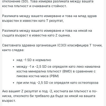
отклонение (SD). Това измерва разликата между вашата
костна плътност и очакваната стойност.
Разликата между вашето измерване и това на млад здрав
възрастен е известен като Т резултат,
Разликата между вашето измерване и това на някой на
същата възраст е известна като Z оценка.
Световната здравна организация (СЗО)
класифицира Т точки,
както следва:
над -1 SD е нормално
между -1 и -2,5 SD се определя като леко намалена
костна минерална плътност (BMD) в сравнение с
пикова костна маса (PBM)
при или под -2,5 SD се определя като остеопороза
Ако вашият Z резултат е под -2, костната ви плътност е по-
ниска, отколкото би трябвало да бъде за някой на вашата
възраст.