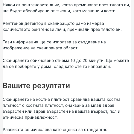
Някои от рентгеновите лъчи, които преминават през тялото ви,
ще бъдат абсорбирани от тъкани, като мазнини и кости.
Рентгенов детектор в сканиращото рамо измерва
количеството рентгенови лъчи, преминали през тялото ви.
Тази информация ще се използва за създаване на
изображение на сканираната област.
Сканирането обикновено отнема 10 до 20 минути. Ще можете
да се приберете у дома, след като сте го направили.
Вашите резултати
Сканирането на костна плътност сравнява вашата костна
плътност с костната плътност, очаквана за млад здрав
възрастен или здрав възрастен на вашата възраст, пол и
етническа принадлежност.
Разликата се изчислява като оценка за стандартно