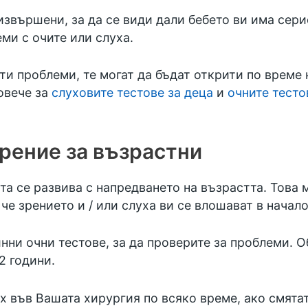
извършени, за да се види дали бебето ви има сер
ми с очите или слуха.
ити проблеми, те могат да бъдат открити по време 
овече за
слуховите тестове за деца
и
очните тесто
зрение за възрастни
та се развива с напредването на възрастта. Това 
че зрението и / или слуха ви се влошават в начало
нни очни тестове, за да проверите за проблеми. 
2 години.
х във Вашата хирургия по всяко време, ако смятат