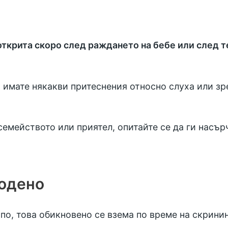
ткрита скоро след раждането на бебе или след т
о имате някакви притеснения относно слуха или з
семейството или приятел, опитайте се да ги насър
родено
япо, това обикновено се взема по време на
скринин