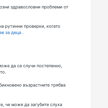
иозни здравословни проблеми от
на рутинни проверки, когато
ве за деца
.
може да се случи постепенно,
то.
Обикновено възрастните трябва
е, че може да загубите слуха