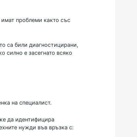
е имат проблеми както със
то са били диагностицирани,
ко силно е засегнато всяко
нка на специалист.
оже да идентифицира
ехните нужди във връзка с: