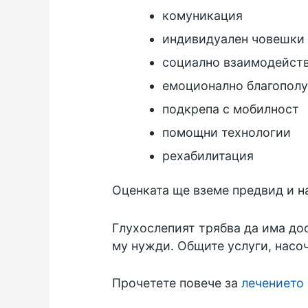
комуникация
индивидуален човешки 
социално взаимодейст
емоционално благопол
подкрепа с мобилност
помощни технологии
рехабилитация
Оценката ще вземе предвид и на
Глухослепият трябва да има дос
му нужди. Общите услуги, насоч
Прочетете повече за
лечението 