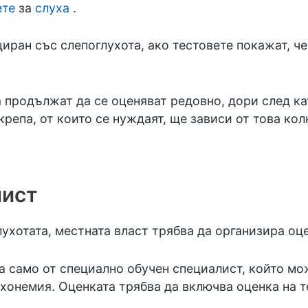
ете
за
слуха
.
иран със слепоглухота, ако тестовете покажат, ч
а продължат да се оценяват редовно, дори след ка
крепа, от които се нуждаят, ще зависи от това кол
лист
ухотата, местната власт трябва да организира оце
а само от специално обучен специалист, който м
хонемия. Оценката трябва да включва оценка на т