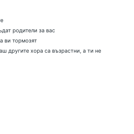
те
ъдат родители за вас
а ви тормозят
аш другите хора са възрастни, а ти не