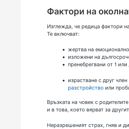
Фактори на околна
Изглежда, че редица фактори н
Те включват:
жертва на емоционално
изложени на дългосроче
пренебрегвани от 1 или
израстване с друг член
разстройство
или пробл
Връзката на човек с родителите
и в това, което вярват за другит
Неразрешеният страх, гняв и д