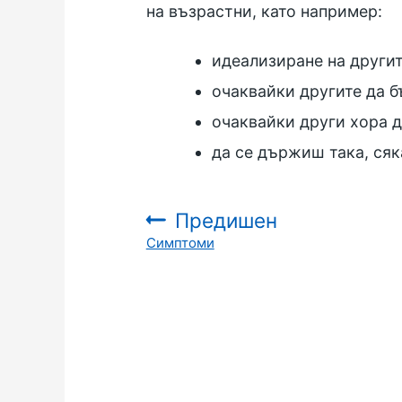
на възрастни, като например:
идеализиране на други
очаквайки другите да б
очаквайки други хора д
да се държиш така, сяк
Предишен
Симптоми
: