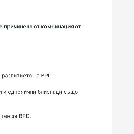
 е причинено от комбинация от
 развитието на BPD.
руги еднояйчни близнаци също
 ген за BPD.