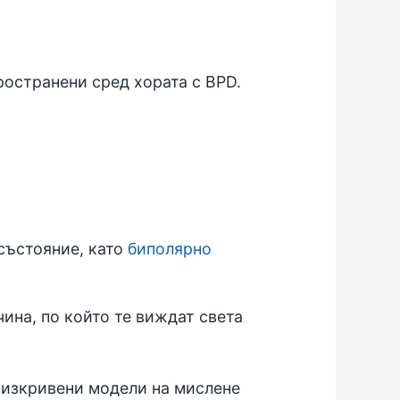
ространени сред хората с BPD.
 състояние, като
биполярно
ина, по който те виждат света
и изкривени модели на мислене