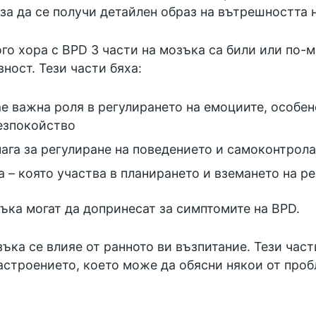
за да се получи детайлен образ на вътрешността н
го хора с BPD 3 части на мозъка са били или по-м
ност. Тези части бяха:
ае важна роля в регулирането на емоциите, особен
безпокойство
ага за регулиране на поведението и самоконтрол
 – която участва в планирането и вземането на р
ъка могат да допринесат за симптомите на BPD.
зъка се влияе от ранното ви възпитание. Тези час
астроението, което може да обясни някои от проб