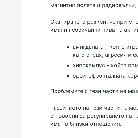
магнитни полета и радиовълни, 
Сканирането разкри, че при мно
имали необичайни нива на актив
амигдалата – която игр
като страх, агресия и 
хипокампус – който пом
орбитофронталната кора
Проблемите с тези части на моз
Развитието на тези части на мо
отговорни за регулирането на н
имат в близки отношения.