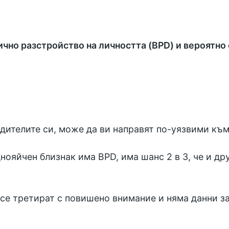
ично разстройство на личността (BPD) и вероятно
одителите си, може да ви направят по-уязвими към
днояйчен близнак има BPD, има шанс 2 в 3, че и д
 се третират с повишено внимание и няма данни за