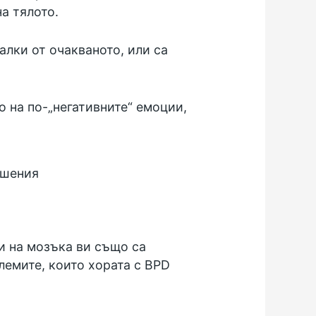
а тялото.
алки от очакваното, или са
о на по-„негативните“ емоции,
а
ешения
ти на мозъка ви също са
лемите, които хората с BPD