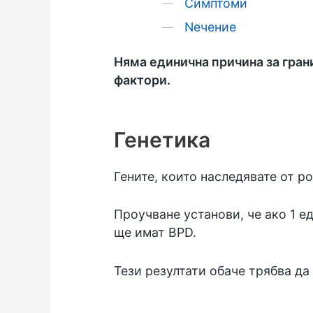
Симптоми
Nечение
Няма единична причина за гран
фактори.
Генетика
Гените, които наследявате от р
Проучване установи, че ако 1 е
ще имат BPD.
Тези резултати обаче трябва да