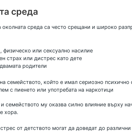
та среда
а околната среда са често срещани и широко разп
, физическо или сексуално насилие
н страх или дистрес като дете
 двамата родители
 на семейството, който е имал сериозно психично
ем с пиенето или употребата на наркотици
 и семейството му оказва силно влияние върху нач
е хора.
истрес от детството могат да доведат до различн