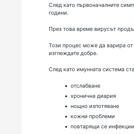
След като първоначалните симп
години.
През това време вирусът продъ
Този процес може да варира от 
изглеждате добре.
След като имунната система ст
отслабване
хронична диария
нощно изпотяване
кожни проблеми
повтарящи се инфекци