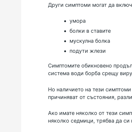
Други симптоми могат да включ
умора
болки в ставите
мускулна болка
подути жлези
Симптомите обикновено продължа
система води борба срещу виру
Но наличието на тези симптоми 
причиняват от състояния, разли
Ако имате няколко от тези симп
няколко седмици, трябва да си