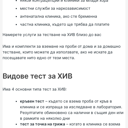
някои контрацепции и клиники за млади хора
местни служби за наркозависимост
антенатална клиника, ако сте бременна
частна клиника, където ще трябва да платите
Намерете услуги за тестване на ХИВ близо до вас
Има и комплекти за вземане на проби от дома и за домашно
тестване, които можете да използвате, ако не искате да
посещавате нито едно от тези места.
Видове тест за ХИВ
Има 4 основни типа тест за ХИВ:
кръвен тест
– където се взема проба от кръв в
клиника и се изпраща за изследване в лаборатория.
Резултатите обикновено са налични в същия ден или
в рамките на няколко дни
тест за точка на грижа
– когато в клиника се взема