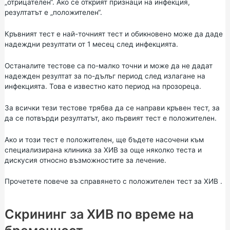
„отрицателен“. Ако се открият признаци на инфекция,
резултатът е „положителен“.
Кръвният тест е най-точният тест и обикновено може да даде
надеждни резултати от 1 месец след инфекцията.
Останалите тестове са по-малко точни и може да не дадат
надежден резултат за по-дълъг период след излагане на
инфекцията. Това е известно като период на прозореца.
За всички тези тестове трябва да се направи кръвен тест, за
да се потвърди резултатът, ако първият тест е положителен.
Ако и този тест е положителен, ще бъдете насочени към
специализирана клиника за ХИВ за още няколко теста и
дискусия относно възможностите за лечение.
Прочетете повече за
справянето с положителен тест за ХИВ
.
Скрининг за ХИВ по време на