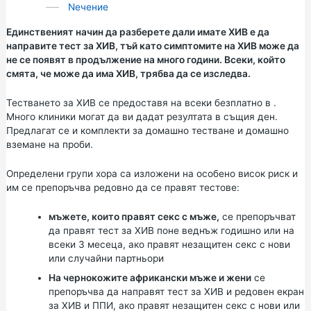
Nечение
Единственият начин да разберете дали имате ХИВ е да
направите тест за ХИВ, тъй като симптомите на ХИВ може да
не се появят в продължение на много години. Всеки, който
смята, че може да има ХИВ, трябва да се изследва.
Тестването за ХИВ се предоставя на всеки безплатно в .
Много клиники могат да ви дадат резултата в същия ден.
Предлагат се и комплекти за домашно тестване и домашно
вземане на проби.
Определени групи хора са изложени на особено висок риск и
им се препоръчва редовно да се правят тестове:
мъжете, които правят секс с мъже,
се препоръчват
да правят тест за ХИВ поне веднъж годишно или на
всеки 3 месеца, ако правят незащитен секс с нови
или случайни партньори
На чернокожите африкански мъже и жени
се
препоръчва да направят тест за ХИВ и редовен екран
за ХИВ и ППИ, ако правят незащитен секс с нови или