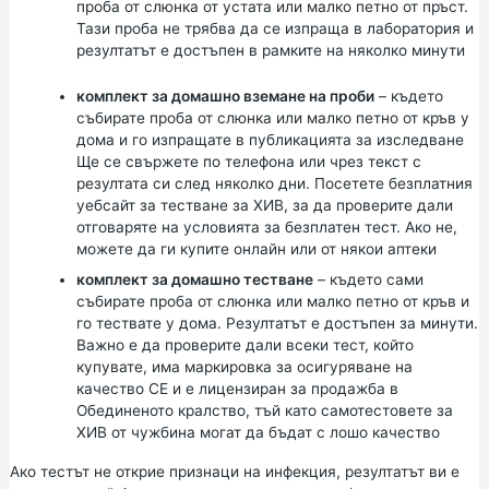
проба от слюнка от устата или малко петно от пръст.
Тази проба не трябва да се изпраща в лаборатория и
резултатът е достъпен в рамките на няколко минути
комплект за домашно вземане на проби
– където
събирате проба от слюнка или малко петно от кръв у
дома и го изпращате в публикацията за изследване
Ще се свържете по телефона или чрез текст с
резултата си след няколко дни. Посетете
безплатния
уебсайт
за
тестване за ХИВ, за
да проверите дали
отговаряте на условията за безплатен тест. Ако не,
можете да ги купите онлайн или от някои аптеки
комплект за домашно тестване
– където сами
събирате проба от слюнка или малко петно от кръв и
го тествате у дома. Резултатът е достъпен за минути.
Важно е да проверите дали всеки тест, който
купувате, има маркировка за осигуряване на
качество CE и е лицензиран за продажба в
Обединеното кралство, тъй като самотестовете за
ХИВ от чужбина могат да бъдат с лошо качество
Ако тестът не открие признаци на инфекция, резултатът ви е