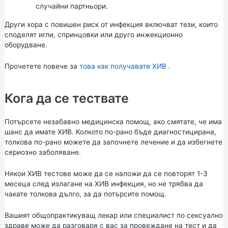
случайни партньори.
Други хора с повишен риск от инфекция включват тези, които
споделят игли, спринцовки или друго инжекционно
оборудване.
Прочетете повече за
това как получавате ХИВ
.
Кога да се тествате
Потърсете незабавно медицинска помощ, ако смятате, че има
шанс да имате ХИВ. Колкото по-рано бъде диагностицирана,
толкова по-рано можете да започнете лечение и да избегнете
сериозно заболяване.
Някои ХИВ тестове може да се наложи да се повторят 1-3
месеца след излагане на ХИВ инфекция, но не трябва да
чакате толкова дълго, за да потърсите помощ.
Вашият общопрактикуващ лекар или специалист по сексуално
здраве може да разговаря с вас за провеждане на тест и да