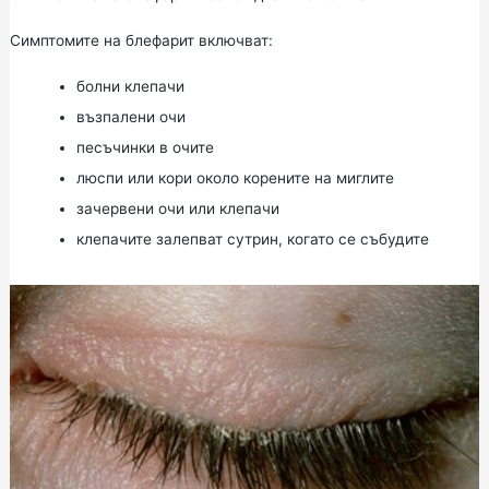
Симптомите на блефарит включват:
болни клепачи
възпалени очи
песъчинки в очите
люспи или кори около корените на миглите
зачервени очи или клепачи
клепачите залепват сутрин, когато се събудите