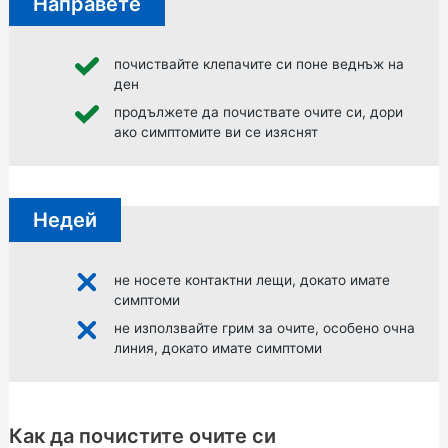
Направете
почиствайте клепачите си поне веднъж на
ден
продължете да почиствате очите си, дори
ако симптомите ви се изяснят
Недей
не носете контактни лещи, докато имате
симптоми
не използвайте грим за очите, особено очна
линия, докато имате симптоми
Как да почистите очите си