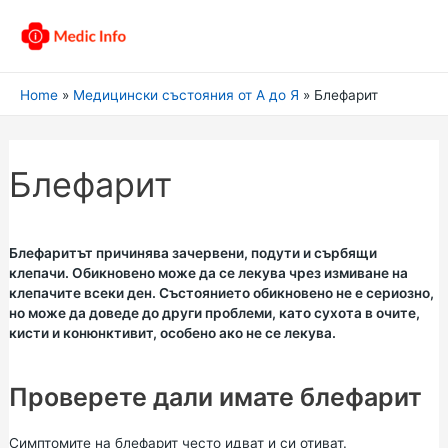
Home
Медицински състояния от А до Я
Блефарит
Блефарит
Блефаритът причинява зачервени, подути и сърбящи
клепачи. Обикновено може да се лекува чрез измиване на
клепачите всеки ден. Състоянието обикновено не е сериозно,
но може да доведе до други проблеми, като сухота в очите,
кисти и конюнктивит, особено ако не се лекува.
Проверете дали имате блефарит
Симптомите на блефарит често идват и си отиват.