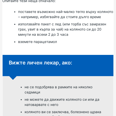
Опитайте тези неща отначало:
поставете възможно най-малко тегло върху коляното
– например, избягвайте да стоите дълго време
използвайте пакет с лед (или торба със замразен
грах, увит в кърпа за чай) на коляното си до 20
минути на всеки 2 до 3 часа
вземете парацетамол
Неспешен съвет:
Вижте личен лекар, ако:
не се подобрява в рамките на няколко
седмици
не можете да движите коляното си или да
натоварвате с него
коляното ви се заключва, болезнено щрака