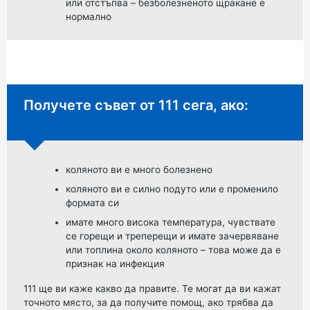
или отстъпва – безболезненото щракане е
нормално
Спешен съвет:
Получете съвет от 111 сега, ако:
коляното ви е много болезнено
коляното ви е силно подуто или е променило
формата си
имате много висока температура, чувствате
се горещи и треперещи и имате зачервяване
или топлина около коляното – това може да е
признак на инфекция
111 ще ви каже какво да правите. Те могат да ви кажат
точното място, за да получите помощ, ако трябва да