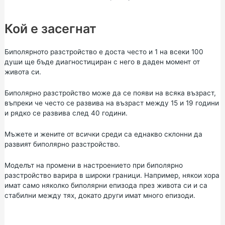
Кой е засегнат
Биполярното разстройство е доста често и 1 на всеки 100
души ще бъде диагностициран с него в даден момент от
живота си.
Биполярно разстройство може да се появи на всяка възраст,
въпреки че често се развива на възраст между 15 и 19 години
и рядко се развива след 40 години.
Мъжете и жените от всички среди са еднакво склонни да
развият биполярно разстройство.
Моделът на промени в настроението при биполярно
разстройство варира в широки граници. Например, някои хора
имат само няколко биполярни епизода през живота си и са
стабилни между тях, докато други имат много епизоди.