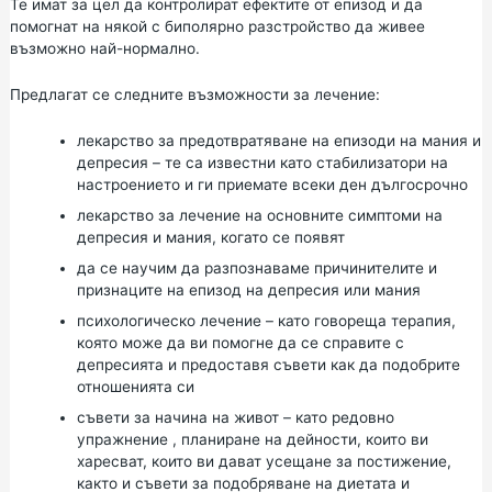
Те имат за цел да контролират ефектите от епизод и да
помогнат на някой с биполярно разстройство да живее
възможно най-нормално.
Предлагат се следните възможности за лечение:
лекарство за предотвратяване на епизоди на мания и
депресия – те са известни като стабилизатори на
настроението и ги приемате всеки ден дългосрочно
лекарство за лечение на основните симптоми на
депресия и мания, когато се появят
да се научим да разпознаваме причинителите и
признаците на епизод на депресия или мания
психологическо лечение – като говореща терапия,
която може да ви помогне да се справите с
депресията и предоставя съвети как да подобрите
отношенията си
съвети за начина на живот – като
редовно
упражнение
, планиране на дейности, които ви
харесват, които ви дават усещане за постижение,
както и съвети за
подобряване на диетата
и