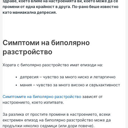
здраве, което влияе на настроенията ви, което може да се
промени от една крайност в друга. По-рано беше известно
като маниакална депресия.
Симптоми на биполярно
разстройство
Хората с биполярно разстройство имат епизоди на:
депресия – чувство за много ниско и летаргично
мания – чувство за много високо и свръхактивност
Симптомите на биполярно разстройство
зависят от
настроението, което изпитвате.
За разлика от простите промени в настроението, всеки
екстремен епизод на биполярно разстройство може да
продължи няколко седмици (или дори повече).