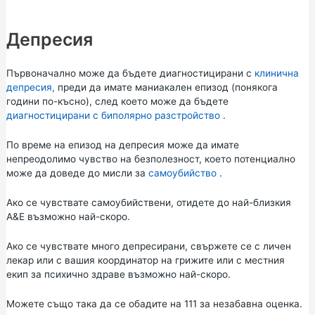
Депресия
Първоначално може да бъдете диагностицирани с
клинична
депресия,
преди да имате маниакален епизод (понякога
години по-късно), след което може да бъдете
диагностицирани с биполярно разстройство
.
По време на епизод на депресия може да имате
непреодолимо чувство на безполезност, което потенциално
може да доведе до мисли за
самоубийство
.
Ако се чувствате самоубийствени, отидете до най-близкия
A&E възможно най-скоро.
Ако се чувствате много депресирани, свържете се с личен
лекар или с вашия координатор на грижите или с местния
екип за психично здраве възможно най-скоро.
Можете също така да се обадите на
111
за незабавна оценка.