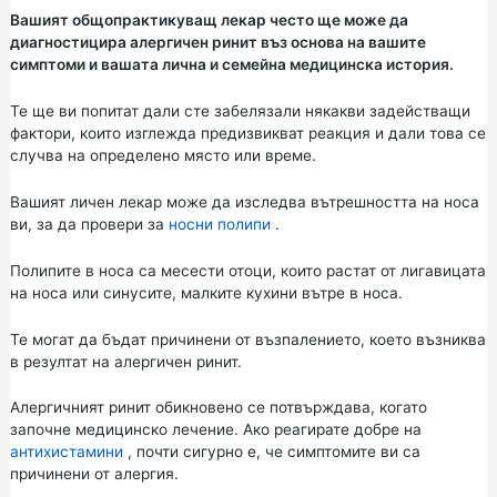
Вашият общопрактикуващ лекар често ще може да
диагностицира алергичен ринит въз основа на вашите
симптоми и вашата лична и семейна медицинска история.
Те ще ви попитат дали сте забелязали някакви задействащи
фактори, които изглежда предизвикват реакция и дали това се
случва на определено място или време.
Вашият личен лекар може да изследва вътрешността на носа
ви, за да провери за
носни полипи
.
Полипите в носа са месести отоци, които растат от лигавицата
на носа или синусите, малките кухини вътре в носа.
Те могат да бъдат причинени от възпалението, което възниква
в резултат на алергичен ринит.
Алергичният ринит обикновено се потвърждава, когато
започне медицинско лечение. Ако реагирате добре на
антихистамини
, почти сигурно е, че симптомите ви са
причинени от алергия.