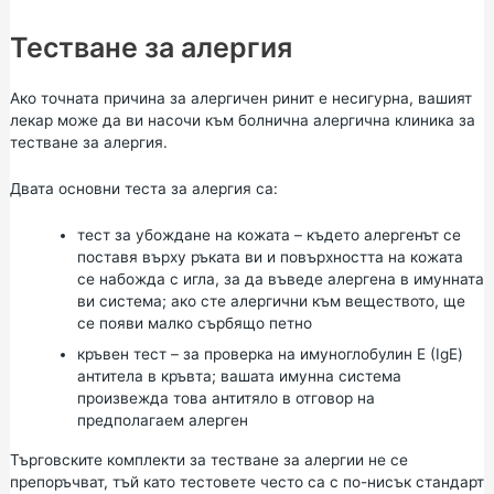
Тестване за алергия
Ако точната причина за алергичен ринит е несигурна, вашият
лекар може да ви насочи към болнична алергична клиника за
тестване за алергия.
Двата основни теста за алергия са:
тест за убождане на кожата – където алергенът се
поставя върху ръката ви и повърхността на кожата
се набожда с игла, за да въведе алергена в имунната
ви система; ако сте алергични към веществото, ще
се появи малко сърбящо петно
кръвен тест – за проверка на имуноглобулин Е (IgE)
антитела в кръвта; вашата имунна система
произвежда това антитяло в отговор на
предполагаем алерген
Търговските комплекти за тестване за алергии не се
препоръчват, тъй като тестовете често са с по-нисък стандарт