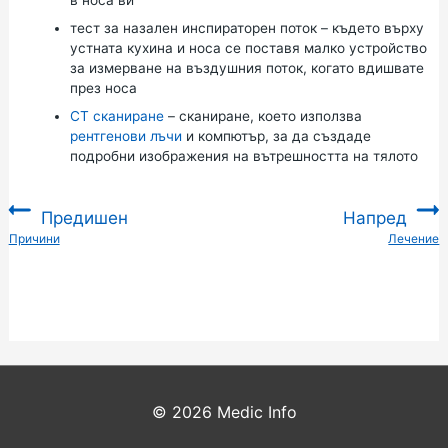
в носа ви
тест за назален инспираторен поток – където върху
устната кухина и носа се поставя малко устройство
за измерване на въздушния поток, когато вдишвате
през носа
CT сканиране
– сканиране, което използва
рентгенови лъчи
и компютър, за да създаде
подробни изображения на вътрешността на тялото
Предишен
Напред
:
Причини
Лечение
:
© 2026
Medic Info