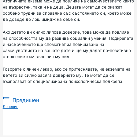
Атопичната екзема може да повлияе на самочувствието както
на възрастни, така и на деца. Децата могат да се окажат
особено трудни за справяне със състоянието си, което може
да доведе до лош имидж на себе си.
Ако детето ви силно липсва доверие, това може да повлияе
на способността му да развива социални умения. Подкрепата
и насърчението ще спомогнат за повишаване на
самочувствието на вашето дете и ще му дадат по-позитивно
отношение към външния му вид.
Говорете с личен лекар, ако се притеснявате, че екземата на
детето ви силно засяга доверието му. Те могат да се
възползват от специализирана психологическа подкрепа.
Предишен
:
Лечение