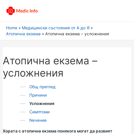
Home
Медицински състояния от А до Я
Атопична екзема
Атопична екзема – усложнения
Атопична екзема –
усложнения
Общ преглед
Причини
Усnожнения
Симптоми
Nечение
Хората с атопична екзема понякога могат да развият