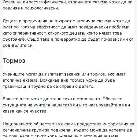
Освен че ви засяга физически, атопичната екзема може да ви
повлияе и психологически.
Децата в предучилищна възраст с атопична екзема може да
имат по-голяма вероятност да имат поведенчески проблеми
като хиперактивност, отколкото децата, които нямат това
състояние. Също така е по-вероятно да бъдат по-зависими от
родителите си.
Тормоз
Учениците могат да изпитват закачки или тормоз, ако имат
атопична екзема. Всякакъв вид тормоз може да бъде
травмиращ и трудно да се справи с детето.
Вашето дете може да стане тихо и отдръпнато. Обяснете
ситуацията на учителя на детето си и го насърчавайте да ви
казва как се чувства.
Националното общество за екзема предоставя информация за
регионалните групи
за
подкрепа
, където може да успеете да
се срещнете с други хора, живеещи с атопична екзема.