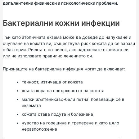
допълнителни физически и психологически проблеми.
Бактериални кожни инфекции
Тъй като атопичната екзема може да доведе до напукване и
счупване на кожата ви, съществува риск кожата да се зарази
с бактерии. Рискът е по-висок, ако надраскате екземата си
или не използвате правилно лечението си.
Признаците на бактериална инфекция могат да включват:
течност, изтичаща от кожата
жълта кора на повърхността на кожата
малки жълтеникаво-бели петна, появяващи се в
екземата
кожата става подута и болезнена
чувство на горещина и треперене и като цяло
неразположение