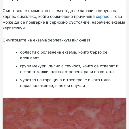
Също така е възможно екземата да се зарази с вируса на
херпес симплекс, който обикновено причинява
херпес
. Това
може да се превърне в сериозно състояние, наречено екзема
херпетикум.
Симптомите на екзема херпетикум включват:
области с болезнена екзема, които бързо се
влошават
групи мехури, пълни с течност, които се отварят и
оставят малки, плитки отворени рани по кожата
чувство на горещина и треперене и като цяло
неразположение, в някои случаи