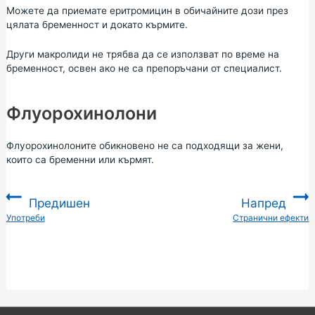
Можете да приемате еритромицин в обичайните дози през
цялата бременност и докато кърмите.
Други макролиди не трябва да се използват по време на
бременност, освен ако не са препоръчани от специалист.
Флуорохинолони
Флуорохинолоните обикновено не са подходящи за жени,
които са бременни или кърмят.
Предишен
Напред
:
Употреби
Странични ефекти
: