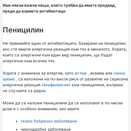
Има някои важни неща, които трябва да имате предвид,
преди да вземете антибиотици.
Пеницилин
Не приемайте един от антибиотиците, базирани на пеницилин,
ако сте имали алергична реакция към тях в миналото. Хората,
които са алергични към един вид пеницилин, ще бъдат
алергични към всички тях.
Хората с анамнеза за алергии, като
астма
,
екзема
или
сенна
хрема
, са изложени на по-висок риск от развитие на сериозна
алергична реакция
(анафилаксия)
към пеницилини, въпреки
че случаите са редки.
Може да се наложи пеницилини да се използват в по-ниски
дози и с особено внимание, ако имате:
тежко бъбречно заболяване
чернодробно заболяване