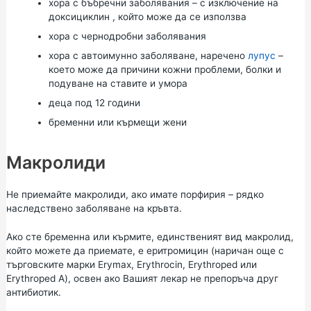
хора с бъбречни заболявания – с изключение на
доксициклин
, който може да се използва
хора с чернодробни заболявания
хора с автоимунно заболяване, наречено
лупус
–
което може да причини кожни проблеми, болки и
подуване на ставите и умора
деца под 12 години
бременни или кърмещи жени
Макролиди
Не приемайте макролиди, ако имате порфирия – рядко
наследствено заболяване на кръвта.
Ако сте бременна или кърмите, единственият вид макролид,
който можете да приемате, е
еритромицин
(наричан още с
търговските марки Erymax, Erythrocin, Erythroped или
Erythroped A), освен ако Вашият лекар не препоръча друг
антибиотик.