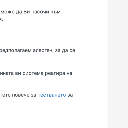
й може да Ви насочи към
я.
редполагаем алерген, за да се
унната ви система реагира на
етете повече за
тестването
за