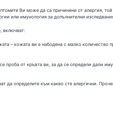
мптомите Ви може да са причинени от алергия, то
ргии или имунология за допълнителни изследвани
, включват:
жата – кожата ви е набодена с малко количество п
се проба от кръвта ви, за да се определи дали им
нат да определите към какво сте алергични. Проч