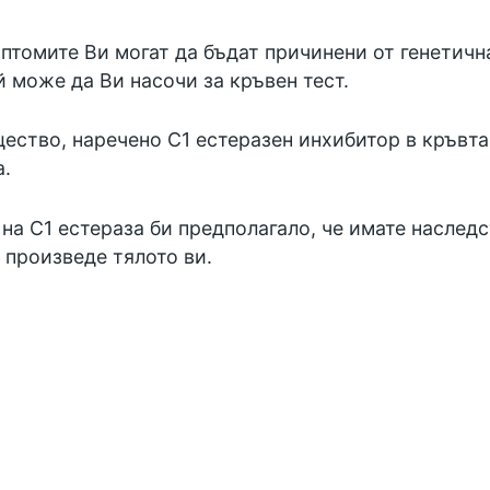
птомите Ви могат да бъдат причинени от генетичн
й може да Ви насочи за кръвен тест.
ество, наречено C1 естеразен инхибитор в кръвта
а.
на С1 естераза би предполагало, че имате наследс
 произведе тялото ви.