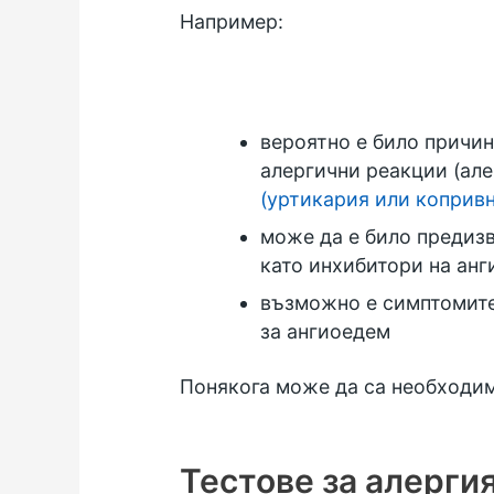
Например:
вероятно е било причи
алергични реакции (але
(уртикария или копривн
може да е било предизв
като инхибитори на ан
възможно е симптомите 
за ангиоедем
Понякога може да са необходими
Тестове за алерги