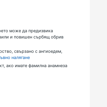
оето може да предизвика
азвили и повишен сърбящ обрив
рство, свързано с ангиоедем,
ъвно налягане
кт, ако имате фамилна анамнеза