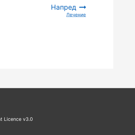
Напред
Лечение
:
t Licence v3.0