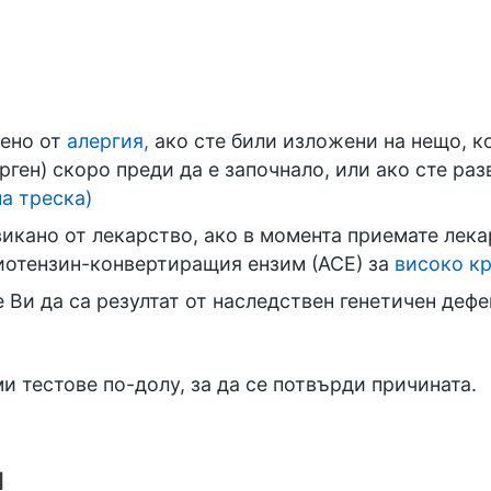
нено от
алергия,
ако сте били изложени на нещо, к
рген) скоро преди да е започнало, или ако сте р
а треска)
икано от лекарство, ако в момента приемате лека
гиотензин-конвертиращия ензим (АСЕ) за
високо кр
Ви да са резултат от наследствен генетичен дефе
 тестове по-долу, за да се потвърди причината.
я