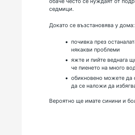
обаче често се нуждаят от под
седмици.
Докато се възстановява у дома:
почивка през останалата
някакви проблеми
яжте и пийте веднага щ
че пиенето на много во
обикновено можете да 
да се наложи да избягв
Вероятно ще имате синини и бо