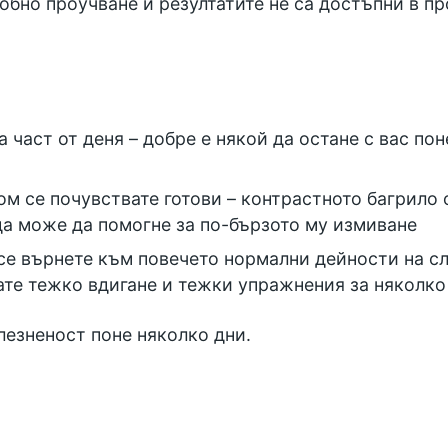
робно проучване и резултатите не са достъпни в п
 част от деня – добре е някой да остане с вас пон
ом се почувствате готови – контрастното багрило о
да може да помогне за по-бързото му измиване
се върнете към повечето нормални дейности на с
ате тежко вдигане и тежки упражнения за няколко
лезненост поне няколко дни.