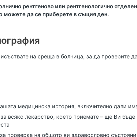
болнично рентгеново или рентгенологично отделе
но можете да се приберете в същия ден.
иография
исъствате на среща в болница, за да проверите д
 вашата медицинска история, включително дали им
 за всяко лекарство, което приемате – ще Ви бъде
еста
 за проверка на общото ви здравословно състояни