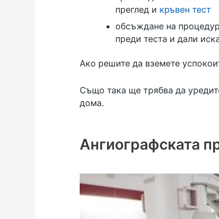
преглед и
кръвен тест
обсъждане на процедура
преди теста и дали иск
Ако решите да вземете успокоит
Също така ще трябва да уредите
дома.
Ангиографската п