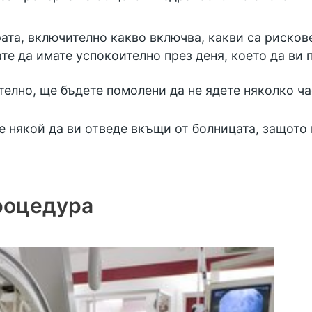
та, включително какво включва, какви са рискове
ате да имате успокоително през деня, което да ви 
елно, ще бъдете помолени да не ядете няколко ча
 някой да ви отведе вкъщи от болницата, защото 
роцедура