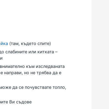
ойка
(там, където спите)
до слабините или китката –
ли
а внимателно към изследваната
е направи, но не трябва да е
може да се почувствате топло,
ните Ви съдове