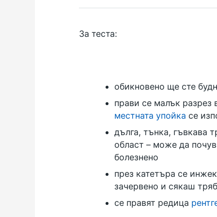
За теста:
обикновено ще сте будн
прави се малък разрез 
местната упойка
се изп
дълга, тънка, гъвкава 
област – може да почув
болезнено
през катетъра се инжек
зачервено и сякаш тряб
се правят редица
рентг