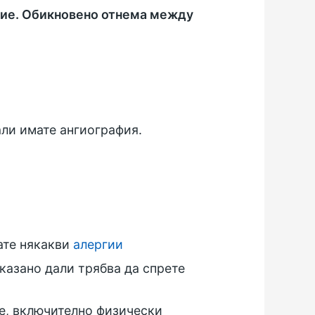
ние. Обикновено отнема между
али имате ангиография.
ате някакви
алергии
 казано дали трябва да спрете
е, включително физически