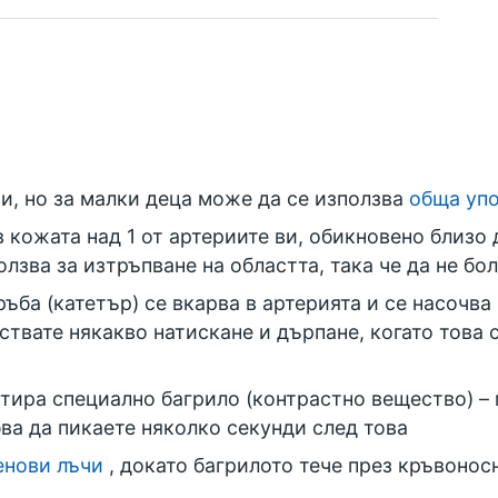
и, но за малки деца може да се използва
обща уп
в кожата над 1 от артериите ви, обикновено близо 
олзва за изтръпване на областта, така че да не бо
тръба (катетър) се вкарва в артерията и се насочв
ствате някакво натискане и дърпане, когато това с
тира специално багрило (контрастно вещество) – 
ва да пикаете няколко секунди след това
енови лъчи
, докато багрилото тече през кръвонос