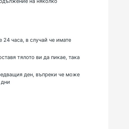
родължение на няколко
е 24 часа, в случай че имате
ставя тялото ви да пикае, така
ледващия ден, въпреки че може
 дни