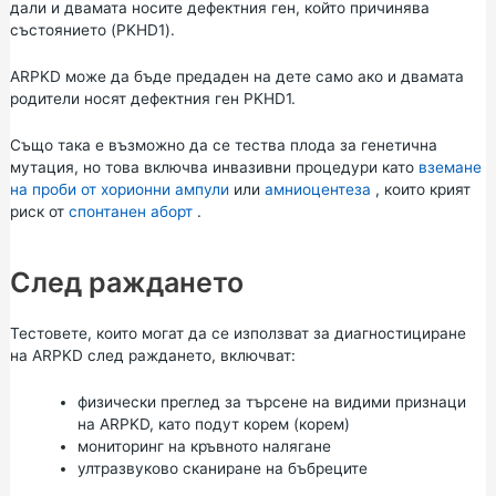
дали и двамата носите дефектния ген, който причинява
състоянието (PKHD1).
ARPKD може да бъде предаден на дете само ако и двамата
родители носят дефектния ген PKHD1.
Също така е възможно да се тества плода за генетична
мутация, но това включва инвазивни процедури като
вземане
на проби от хорионни ампули
или
амниоцентеза
, които крият
риск от
спонтанен аборт
.
След раждането
Тестовете, които могат да се използват за диагностициране
на ARPKD след раждането, включват:
физически преглед за търсене на видими признаци
на ARPKD, като подут корем (корем)
мониторинг на кръвното налягане
ултразвуково сканиране на бъбреците