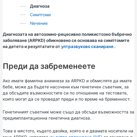
Диагноза
Симптоми
Nечение
Диагнозата на автозомно-рецесивно поликистозно бъбречно
заболяване (ARPKD) обикновено се основава на симптомите
на детето и резултатите от
ултразвуково сканиране
.
Преди да забременеете
Ако имате фамилна анамнеза за ARPKD и обмисляте да имате
бебе, може да бъдете насочени към
генетичен съветник, за
да обсъдите възможностите си по отношение на тестовете,
които могат да се проведат преди и по време на бременност.
Генетичният съветник може също да обсъди възможността за
предимплантационна генетична диагноза.
Това е мястото, където двойка, която е и двамата носители на
гена ARPKD, използва
ин витро оплождане (IVF)
за зачеване и