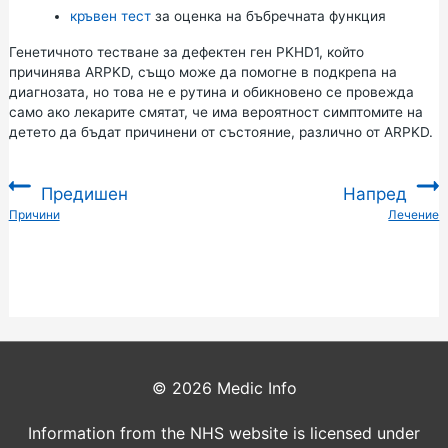
кръвен тест
за оценка на бъбречната функция
Генетичното тестване
за дефектен ген PKHD1, който
причинява ARPKD, също може да помогне в подкрепа на
диагнозата, но това не е рутина и обикновено се провежда
само ако лекарите смятат, че има вероятност симптомите на
детето да бъдат причинени от състояние, различно от ARPKD.
Предишен
Напред
:
Причини
Лечение
:
© 2026
Medic Info
Information from the NHS website is licensed under