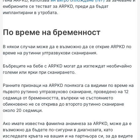
ембрионите се тестват за ARPKD, преди да бъдат
имплантирани в утробата.
По време на бременност
В някои случаи може да е възможно да се открие ARPKD по
време на рутинни ултразвукови сканирания.
Бъбреците на бебе с ARPKD могат да изглеждат необичайно
големи или ярки при сканирането.
Ранните признаци на ARPKD понякога са видими по време на
първото рутинно ултразвуково сканиране, проведено на 12
седмица от бременността, въпреки че състоянието
обикновено не се открива до второто рутинно сканиране
около 20 седмици.
Ако имате известна фамилна анамнеза за ARPKD, може да е
възможно да бъдете по-сигурни в диагнозата, като
изследвате кръвта на вашия и на партньора си, за да видите